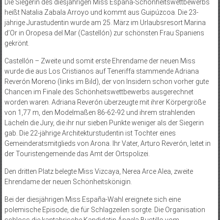
Die Siegerin des diesjährigen Miss España-Schönheitswettbewerbs
heißt Natalia Zabala Arroyo und kommt aus Guipúzcoa. Die 23-
jährige Jurastudentin wurde am 25. März im Urlaubsresort Marina
d’Or in Oropesa del Mar (Castellón) zur schönsten Frau Spaniens
gekrönt.
Castellón – Zweite und somit erste Ehrendame der neuen Miss
wurde die aus Los Cristianos auf Teneriffa stammende Adriana
Reverón Moreno (links im Bild), der von Insidern schon vorher gute
Chancen im Finale des Schönheitswettbewerbs ausgerechnet
worden waren. Adriana Reverón überzeugte mit ihrer Körpergröße
von 1,77 m, den Modelmaßen 86-62-92 und ihrem strahlenden
Lächeln die Jury, die ihr nur sieben Punkte weniger als der Siegerin
gab. Die 22-jährige Architekturstudentin ist Tochter eines
Gemeinderatsmitglieds von Arona. Ihr Vater, Arturo Reverón, leitet in
der Touristengemeinde das Amt der Ortspolizei.
Den dritten Platz belegte Miss Vizcaya, Nerea Arce Alea, zweite
Ehrendame der neuen Schönheitskönigin.
Bei der diesjährigen Miss España-Wahl ereignete sich eine
polemische Episode, die für Schlagzeilen sorgte. Die Organisation