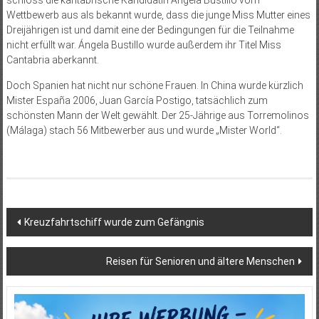
schloss die kantabrische Kandidatin Ángela Bustillo vom
Wettbewerb aus als bekannt wurde, dass die junge Miss Mutter eines
Dreijährigen ist und damit eine der Bedingungen für die Teilnahme
nicht erfüllt war. Ángela Bustillo wurde außerdem ihr Titel Miss
Cantabria aberkannt.
Doch Spanien hat nicht nur schöne Frauen. In China wurde kürzlich
Mister España 2006, Juan García Postigo, tatsächlich zum
schönsten Mann der Welt gewählt. Der 25-Jährige aus Torremolinos
(Málaga) stach 56 Mitbewerber aus und wurde „Mister World“.
Beitragsnavigation
Kreuzfahrtschiff wurde zum Gefängnis
Reisen für Senioren und ältere Menschen