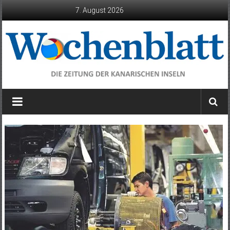
Zum
7. August 2026
Inhalt
springen
Wochenblatt
die
Zeitung
der
Kanarischen
Inseln