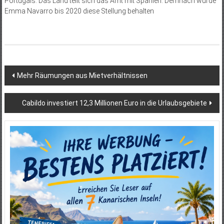
Portugals. Das Land teilt sich das Amt mit Spanien. Demnach würde
Emma Navarro bis 2020 diese Stellung behalten
Beitragsnavigation
Mehr Räumungen aus Mietverhältnissen
Cabildo investiert 12,3 Millionen Euro in die Urlaubsgebiete