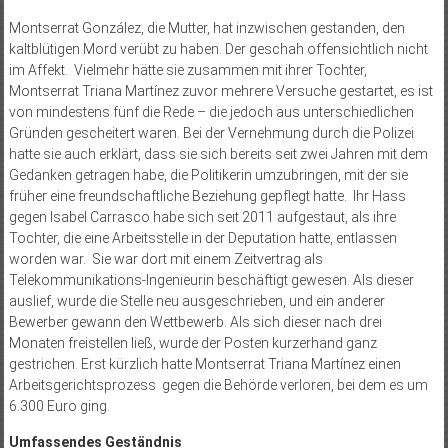
Montserrat González, die Mutter, hat inzwischen gestanden, den
kaltblütigen Mord verübt zu haben. Der geschah offensichtlich nicht
im Affekt. Vielmehr hätte sie zusammen mit ihrer Tochter,
Montserrat Triana Martínez zuvor mehrere Versuche gestartet, es ist
von mindestens fünf die Rede – die jedoch aus unterschiedlichen
Gründen gescheitert waren. Bei der Vernehmung durch die Polizei
hatte sie auch erklärt, dass sie sich bereits seit zwei Jahren mit dem
Gedanken getragen habe, die Politikerin umzubringen, mit der sie
früher eine freundschaftliche Beziehung gepflegt hatte. Ihr Hass
gegen Isabel Carrasco habe sich seit 2011 aufgestaut, als ihre
Tochter, die eine Arbeitsstelle in der Deputation hatte, entlassen
worden war. Sie war dort mit einem Zeitvertrag als
Telekommunikations-Ingenieurin beschäftigt gewesen. Als dieser
auslief, wurde die Stelle neu ausgeschrieben, und ein anderer
Bewerber gewann den Wettbewerb. Als sich dieser nach drei
Monaten freistellen ließ, wurde der Posten kurzerhand ganz
gestrichen. Erst kürzlich hatte Montserrat Triana Martínez einen
Arbeitsgerichtsprozess gegen die Behörde verloren, bei dem es um
6.300 Euro ging.
Umfassendes Geständnis