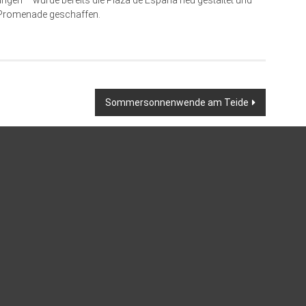
rungen – wurde bereits die Plaza de España neu gestaltet und
e Promenade geschaffen.
Sommersonnenwende am Teide