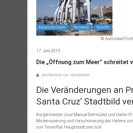
Kanarische Inseln
Panorama
Teneriffa
© Autoridad Portu
17. Juni 2015
Die „Öffnung zum Meer“ schreitet 
Veröffentlicht von: Wochenblatt
Die Veränderungen an 
Santa Cruz’ Stadtbild v
Bürgermeister José Manuel Bermúdez und Hafen-Prä
Modernisierung und Verschönerung des Hafens von Sa
von Teneriffas Hauptstadt sein soll.