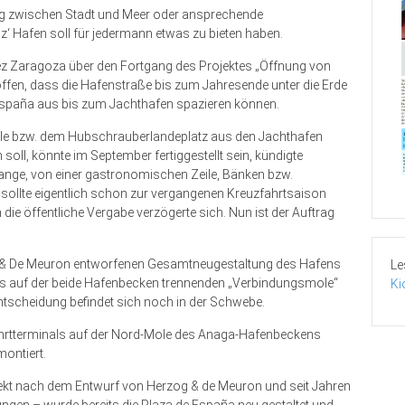
gang zwischen Stadt und Meer oder ansprechende
‘ Hafen soll für jedermann etwas zu bieten haben.
ez Zaragoza über den Fortgang des Projektes „Öffnung von
ffen, dass die Hafenstraße bis zum Jahresende unter die Erde
 España aus bis zum Jachthafen spazieren können.
ole bzw. dem Hubschrauberlandeplatz aus den Jachthafen
oll, könnte im September fertiggestellt sein, kündigte
lange, von einer gastronomischen Zeile, Bänken bzw.
sollte eigentlich schon zur vergangenen Kreuzfahrtsaison
h die öffentliche Vergabe verzögerte sich. Nun ist der Auftrag
g & De Meuron entworfenen Gesamtneugestaltung des Hafens
Le
ums auf der beide Hafenbecken trennenden „Verbindungsmole“
Ki
ntscheidung befindet sich noch in der Schwebe.
fahrtterminals auf der Nord-Mole des Anaga-Hafenbeckens
ontiert.
jekt nach dem Entwurf von Herzog & de Meuron und seit Jahren