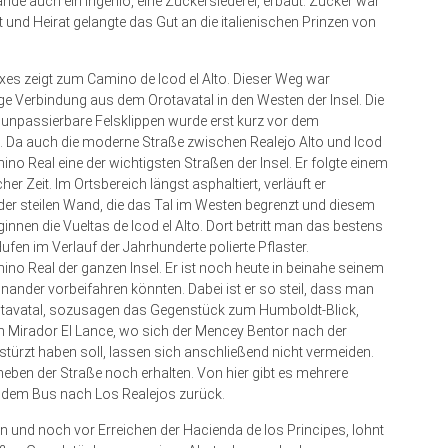
de auch ein Ingenio, eine Zuckersiederei, erbaut. Zucker war
 und Heirat gelangte das Gut an die italienischen Prinzen von
s zeigt zum Camino de Icod el Alto. Dieser Weg war
ige Verbindung aus dem Orotavatal in den Westen der Insel. Die
 unpassierbare Felsklippen wurde erst kurz vor dem
. Da auch die moderne Straße zwischen Realejo Alto und Icod
ino Real eine der wichtigsten Straßen der Insel. Er folgte einem
 Zeit. Im Ortsbereich längst asphaltiert, verläuft er
 der steilen Wand, die das Tal im Westen begrenzt und diesem
nnen die Vueltas de Icod el Alto. Dort betritt man das bestens
en im Verlauf der Jahrhunderte polierte Pflas­ter.
ino Real der ganzen Insel. Er ist noch heute in beinahe seinem
nander vorbeifahren könnten. Dabei ist er so steil, dass man
rotavatal, sozusagen das Gegenstück zum Humboldt-Blick,
um Mirador El Lance, wo sich der Mencey Bentor nach der
stürzt haben soll, lassen sich anschließend nicht vermeiden.
r neben der Straße noch erhalten. Von hier gibt es mehrere
t dem Bus nach Los Realejos zurück.
n und noch vor Erreichen der Hacienda de los Principes, lohnt