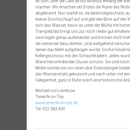
es sich, über die Calle de los Molinos entlang der
machen. Wir erreichen als Erstes die Ruine des Wohnh
abgebrannt. Nun wartet es, da denkmalgeschützt, auf
kleiner Durchschlupf auf und gibt den Blick auf den
sich das Wasser, bevor es unter der Mühle mit hoh
Trampelpfad bringt uns zur noch relativ gut erhalten
zwei liegen genau aufeinander und können nicht mehr
die seinerzeit dazu dienten, sind weitgehend versch
denen das Mehl aufgefangen wurde. Große hölzerne 
Kellergeschoss mit den Schaufelrädern. Jedes wurd
Wand hervortretenden Düsen schoss. Sie sind noch 
Müller konnte sie von oben über Eisenstangen bedie
den Wasserstrahl gekrümmt und nach unten mit ein
Gelegenheit, ganz in Ruhe solch eine historische A
Michael von Levetzow
Tenerife on Top
www.tenerife-on-top.de
Tel. 922 383 450