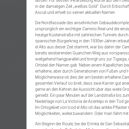
lassen. Für dessen Verarbeitung wurde auf dem Gelän
in der damaligen Zeit „weißes Gold“. Durch Erbschaft
Asculi und erhielt so seinen aktuellen Namen.
Die Nordfassade des ansehnlichen Gebäudekomplexe
ursprünglich ein wichtiger Camino Real und die einz
heutige Küstenstraße mit zahlreichen Tunnels durch
spanischen Bürgerkrieg in den 1930er-Jahren erbaut
el Alto aus dieser Zeit stammt, war bis dahin der Cam
bereits existierenden Guanchen-Weg aus vorspanischer
weitgehend hangparallel und bringt uns zur Tigaiga,
Ortsteil den Namen gab. Neben einem Kapellchen begi
erhaltene, aber durch Generationen von Füßen und Huf
Möglicherweise ist dies der am besten erhaltene Cam
gesamten Verlauf so breit, dass zwei Karren gut anei
gerne an den Kehren die Aussicht über das weite O
genießt. Ein paar Minuten auf der Landstraße bis z
Niederlage von La Victoria de Acentejo in den Tod ge
Im Ortsgebiet von Icod el Alto ist das antike Pflaste
Möglichkeiten, weiterzuwandern. Oder man fährt mi
Am Beginn der Route, bei der Ermita de San Sebastiá