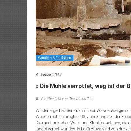
Wandern & Entdecken
4. Januar 2017
» Die Mühle verrottet, weg ist der 
Veröffentlicht von: Tenerife on Top
Windenergie hat hier Zukunft. Für Wasserenergie sch
Wassermühlen prägten 400 Jahre lang seit der Eroberun
Die mechanischen Walk- und Klopfmaschinen, die d
längst verschwunden. In La Orotava sind von dreiz