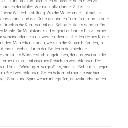
 weißen Grundstücksmauer einen Abstecher nach oben zu
auses der Müller. Vor nicht allzu langer Zeit ist es
 seine Wiederherstellung. Wo die Mauer endet, tut sich ein
 Wasserkanal und den Cubo genannten Turm frei. In ihm staute
em Druck in die Kammer mit den Schaufelrädern schoss. Ein
en Mühle. Die Mühlsteine sind original auf ihrem Platz. Immer
 voneinander getrennt werden; denn die beiden kleinen Kräne,
wunden. Man erkennt auch, wo sich die Kästen befanden, in
Achsen reichen durch den Boden in das niedrige
e von einem Wasserstrahl angetrieben, der aus zwei aus der
immer akkurat mit eisernen Schiebern verschlossen. Der
nen. Um die Wirkung zu vergrößern, sind alle Schaufeln gegen
em Brett verschlossen. Selten bekommt man so wie hier
nlage, Staub und Spinnweben inbegriffen, auszukundschaften.