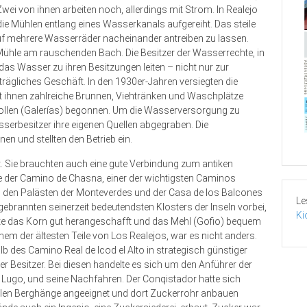
wei von ihnen arbeiten noch, allerdings mit Strom. In Realejo
 die Mühlen entlang eines Wasserkanals aufgereiht. Das steile
f mehrere Wasserräder nacheinander antreiben zu lassen.
 Mühle am rauschenden Bach. Die Besitzer der Wasserrechte, in
 das Wasser zu ihren Besitzungen leiten – nicht nur zur
rägliches Geschäft. In den 1930er-Jahren versiegten die
it ihnen zahlreiche Brunnen, Viehtränken und Waschplätze
tollen (Galerías) begonnen. Um die Wasserversorgung zu
sserbesitzer ihre eigenen Quellen abgegraben. Die
 und stellten den Betrieb ein.
. Sie brauchten auch eine gute Verbindung zum antiken
te der Camino de Chasna, einer der wichtigsten Caminos
an den Palästen der Monteverdes und der Casa de los Balcones
Le
ebrannten seinerzeit bedeutendsten Klos­ters der Inseln vorbei,
Ki
te das Korn gut herangeschafft und das Mehl (Gofio) bequem
nem der ältesten Teile von Los Realejos, war es nicht anders.
 des Camino Real de Icod el Alto in strategisch günstiger
r Besitzer. Bei diesen handelte es sich um den Anführer der
 Lugo, und seine Nachfahren. Der Conqistador hatte sich
teilen Berghänge angeeignet und dort Zuckerrohr anbauen