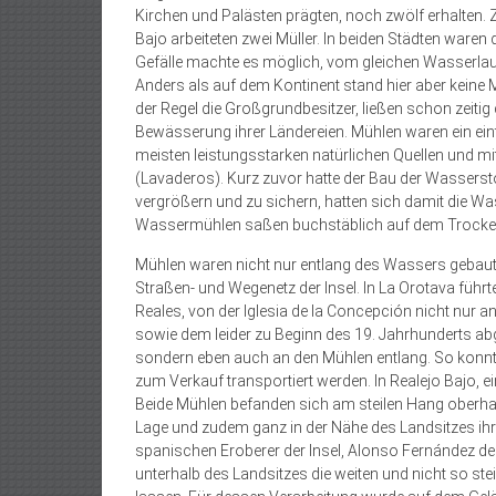
Kirchen und Palästen prägten, noch zwölf erhalten. Z
Bajo arbeiteten zwei Müller. In beiden Städten waren
Gefälle machte es möglich, vom gleichen Wasserlau
Anders als auf dem Kontinent stand hier aber keine
der Regel die Großgrundbesitzer, ließen schon zeitig
Bewässerung ihrer Ländereien. Mühlen waren ein eint
meisten leis­tungsstarken natürlichen Quellen und m
(Lavaderos). Kurz zuvor hatte der Bau der Wassers
vergrößern und zu sichern, hatten sich damit die Wa
Wassermühlen saßen buchstäblich auf dem Trockenen
Mühlen waren nicht nur entlang des Wassers gebaut
Straßen- und Wegenetz der Insel. In La Orotava führ
Reales, von der Iglesia de la Concepción nicht nur 
sowie dem leider zu Beginn des 19. Jahrhunderts abg
sondern eben auch an den Mühlen entlang. So konn
zum Verkauf transportiert werden. In Realejo Bajo, ei
Beide Mühlen befanden sich am steilen Hang oberhalb
Lage und zudem ganz in der Nähe des Landsitzes ihre
spanischen Eroberer der Insel, Alonso Fernández de
unterhalb des Landsitzes die weiten und nicht so s