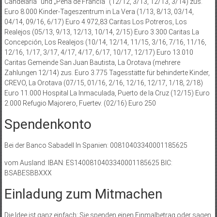
Candelaria“ und „Peña de Francia“ (12/12, 3/13, 12/13, 3/14) zus.
Euro 8.000 Kinder-Tageszentrum in La Vera (1/13, 8/13, 03/14,
04/14, 09/16, 6/17) Euro 4.972,83 Caritas Los Potreros, Los
Realejos (05/13, 9/13, 12/13, 10/14, 2/15) Euro 3.300 Caritas La
Concepción, Los Realejos (10/14, 12/14, 11/15, 3/16, 7/16, 11/16,
12/16, 1/17, 3/17, 4/17, 4/17, 6/17, 10/17, 12/17) Euro 13.010
Caritas Gemeinde San Juan Bautista, La Orotava (mehrere
Zahlungen 12/14) zus. Euro 3.775 Tagesstätte für behinderte Kinder,
CREVO, La Orotava (07/15, 01/16, 2/16, 12/16, 12/17, 1/18, 2/18)
Euro 11.000 Hospital La Inmaculada, Puerto de la Cruz (12/15) Euro
2.000 Refugio Majorero, Fuertev. (02/16) Euro 250
Spendenkonto
Bei der Banco Sabadell In Spanien: 00810403340001185625
vom Ausland: IBAN: ES1400810403340001185625 BIC:
BSABESBBXXX
Einladung zum Mitmachen
Die Idee ist ganz einfach: Sie spenden einen Einmalbetrag oder sagen