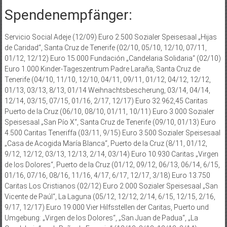
Spendenempfänger:
Servicio Social Adeje (12/09) Euro 2.500 Sozialer Speisesaal „Hijas
de Caridad“, Santa Cruz de Tenerife (02/10, 05/10, 12/10, 07/11,
01/12, 12/12) Euro 15.000 Fundación „Candelaria Solidaria“ (02/10)
Euro 1.000 Kinder-Tageszentrum Padre Laraña, Santa Cruz de
Tenerife (04/10, 11/10, 12/10, 04/11, 09/11, 01/12, 04/12, 12/12,
01/13, 03/13, 8/13, 01/14 Weihnachtsbescherung, 03/14, 04/14,
12/14, 03/15, 07/15, 01/16, 2/17, 12/17) Euro 32.962,45 Caritas
Puerto de la Cruz (06/10, 08/10, 01/11, 10/11) Euro 3.000 Sozialer
Speisesaal „San Pío X“, Santa Cruz de Tenerife (09/10, 01/13) Euro
4.500 Caritas Teneriffa (03/11, 9/15) Euro 3.500 Sozialer Speisesaal
„Casa de Acogida María Blanca“, Puerto de la Cruz (8/11, 01/12,
9/12, 12/12, 03/13, 12/13, 2/14, 03/14) Euro 10.930 Caritas „Virgen
de los Dolores“, Puerto de la Cruz (01/12, 09/12, 06/13, 06/14, 6/15,
01/16, 07/16, 08/16, 11/16, 4/17, 6/17, 12/17, 3/18) Euro 13.750
Caritas Los Cristianos (02/12) Euro 2.000 Sozialer Speisesaal „San
Vicente de Paúl“, La Laguna (05/12, 12/12, 2/14, 6/15, 12/15, 2/16,
9/17, 12/17) Euro 19.000 Vier Hilfsstellen der Caritas, Puerto und
Umgebung: „Virgen de los Dolores“, „San Juan de Padua“, „La