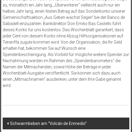
zu, monatlich ein Jahr lang, „Überwinterer“ vielleicht auch nur ein
halbes Jahr lang, einen festen Betrag auf das Sonderkonto unserer
Gemeinschaftsaktion „Aus Geben wächst Segen“ bei der Banco de
Sabadell einzuzahlen. Bankdirektor Don Emilio Bas Castells führt
dieses Konto für uns kos­tenlos. Das Wochenblatt garantiert, dass
jeder Cent von diesem Konto ohne Abzug Hilfsorganisationen auf
Teneriffa zugute kommen wird. Von der Organisation, die Ihr Geld
erhalten hat, bekommen Sie auf Wunsch eine
Spendenbescheinigung. Als Vorbild für mögliche weitere Spender zur
Nachahmung werden im Rahmen des „Spendenbarometers“ die
Namen der Mitmachenden, sowie Höhe der Beträge in jeder
Wochenblatt-Ausgabe veröffentlicht. Sie können sich dazu auch
einen „Mitmachnamen“ ausdenken, unter dem Ihre Gabe genannt
wird.
Beitragsnavigation
Schwarmbeben am “Volcán de Enmedio”