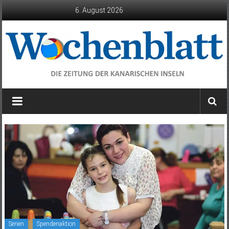
Zum
6. August 2026
Inhalt
springen
Wochenblatt
die
Zeitung
der
Kanarischen
Inseln
Serien
Spendenaktion