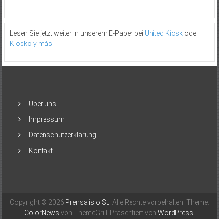
Lesen Sie jetzt weiter in unserem E-Paper bei
United Kiosk
oder
Kiosko y más
.
Über uns
Impressum
Datenschutzerklärung
Kontakt
Copyright © 2026
Prensalisio SL
. Alle Rechte vorbehalten. Theme:
ColorNews
von ThemeGrill. Präsentiert von
WordPress
.