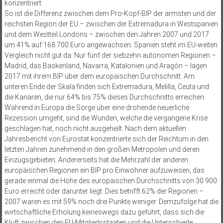
konzentriert.
So ist die Differenz zwischen dem Pro-Kopf-BIP der ärmsten und der
reichsten Region der EU – zwischen der Extremadura in Westspanien
und dem Westteil Londons – zwischen den Jahren 2007 und 2017
um 41% auf 168.700 Euro angewachsen. Spanien steht im EU-weiten
Vergleich nicht gut da: Nur fünf der siebzehn autonomen Regionen –
Madrid, das Baskenland, Navarra, Katalonien und Aragón – lagen
2017 mit ihrem BIP über dem europäischen Durchschnitt. Am
unteren Ende der Skala finden sich Extremadura, Melilla, Ceuta und
die Kanaren, die nur 64% bis 75% dieses Durchschnitts erreichen.
Während in Europa die Sorge über eine drohende neuerliche
Rezession umgeht, sind die Wunden, welche die vergangene Krise
geschlagen hat, noch nicht ausgeheilt. Nach dem aktuellen
Jahresbericht von Eurostat konzentrierte sich der Reichtum in den
letzten Jahren zunehmend in den großen Metropolen und deren
Einzugsgebieten. Andererseits hat die Mehrzahl der anderen
europäischen Regionen ein BIP pro Einwohner aufzuweisen, das
gerade einmal die Höhe des europäischen Durchschnitts von 30.900
Euro erreicht oder darunter liegt. Dies betrifft 62% der Regionen –
2007 waren es mit 59% noch drei Punkte weniger. Demzufolge hat die
wirtschaftliche Erholung keineswegs dazu geführt, dass sich die
Kluft zwischen den EU-Mitgliedsstaaten und die Unterschiede