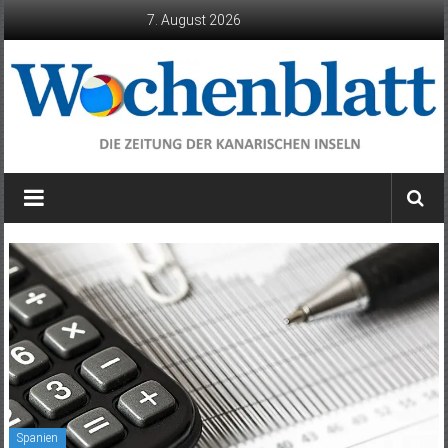
Zum
7. August 2026
Inhalt
springen
Wochenblatt
die
Zeitung
der
Kanarischen
Inseln
Spanien