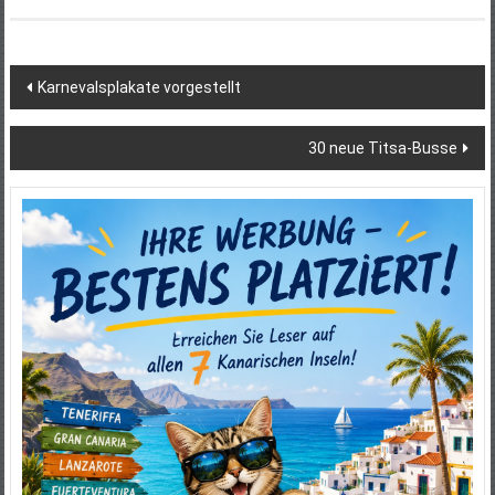
Beitragsnavigation
Karnevalsplakate vorgestellt
30 neue Titsa-Busse