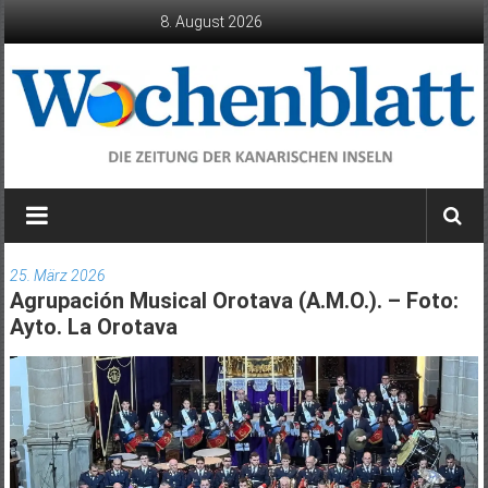
Zum
8. August 2026
Inhalt
springen
Wochenblatt
die
Zeitung
25. März 2026
der
Agrupación Musical Orotava (A.M.O.). – Foto:
Kanarischen
Ayto. La Orotava
Inseln