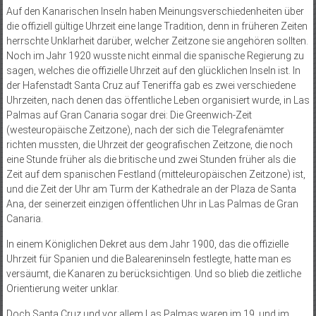
Auf den Kanarischen Inseln haben Meinungsverschiedenheiten über
die offiziell gültige Uhrzeit eine lange Tradition, denn in früheren Zeiten
herr­schte Unklarheit darüber, welcher Zeitzone sie angehören sollten.
Noch im Jahr 1920 wusste nicht einmal die spanische Regierung zu
sagen, welches die offizielle Uhrzeit auf den glücklichen Inseln ist. In
der Hafenstadt Santa Cruz auf Teneriffa gab es zwei verschiedene
Uhrzeiten, nach denen das öffentliche Leben organisiert wurde, in Las
Palmas auf Gran Canaria sogar drei: Die Greenwich-Zeit
(westeuropäische Zeitzone), nach der sich die Telegrafenämter
richten mussten, die Uhrzeit der geografischen Zeitzone, die noch
eine Stunde früher als die britische und zwei Stunden früher als die
Zeit auf dem spanischen Festland (mitteleuropäischen Zeitzone) ist,
und die Zeit der Uhr am Turm der Kathedrale an der Plaza de Santa
Ana, der seinerzeit einzigen öffentlichen Uhr in Las Palmas de Gran
Canaria.
In einem Königlichen Dekret aus dem Jahr 1900, das die offizielle
Uhrzeit für Spanien und die Baleareninseln festlegte, hatte man es
versäumt, die Kanaren zu berücksichtigen. Und so blieb die zeitliche
Orientierung weiter unklar.
Doch Santa Cruz und vor allem Las Palmas waren im 19. und im