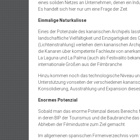
eines soliden Netzes an Unternehmen, denen ein Indus
Es handelt sich hier nur um eine Frage der Zeit.
Einmalige Naturkulisse
Eines der Potenziale des kanarischen Archipels lässt
landschaftliche Vielfältigkeit und Einzigartigkeit d
(Lichteinstrahlung) verleihen dem kanarischen Archip
die Kanaren über kompetente Fachleute von anerkann
La Laguna und La Palma (auch als Festivalito bekann
internationale Größen aus der Filmbranche.
Hinzu kommen noch das technologische Niveau und d
Unterstützung vonseiten der verschiedenen kanaris
Konsolidierung, Ausstrahlung und Expansion dieses 
Enormes Potenzial
Sobald man das enorme Potenzial dieses Bereichs fü
in deren BIP der Tourismus und die Baubranche das gr
Abheben der Filmindustrie zum Ziel gemacht.
Im allgemeinen spanischen Firmenverzeichnis vom 