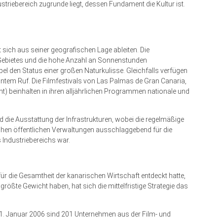
triebereich zugrunde liegt, dessen Fundament die Kultur ist.
 sich aus seiner geografischen Lage ableiten. Die
es Gebietes und die hohe Anzahl an Sonnenstunden
el den Status einer großen Naturkulisse. Gleichfalls verfügen
tem Ruf. Die Filmfestivals von Las Palmas de Gran Canaria,
t) beinhalten in ihren alljährlichen Programmen nationale und
ie Ausstattung der Infrastrukturen, wobei die regelmäßige
chen öffentlichen Verwaltungen ausschlaggebend für die
Industriebereichs war.
r die Gesamtheit der kanarischen Wirtschaft entdeckt hatte,
ößte Gewicht haben, hat sich die mittelfristige Strategie das
1. Januar 2006 sind 201 Unternehmen aus der Film- und