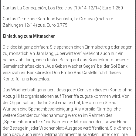
Caritas La Concepción, Los Realejos (10/14, 12/14) Euro 1.250
Caritas Gemeinde San Juan Bautista, La Orotava (mehrere
Zahlungen 12/14) zus. Euro 3.775
Einladung zum Mitmachen
Die Idee ist ganz einfach: Sie spenden einen Einmalbetrag oder sagen
zu, monatlich ein Jahr lang, „Überwinterer“ vielleicht auch nur ein
halbes Jahr lang, einen festen Betrag auf das Sonderkonto unserer
Gemeinschaftsaktion „Aus Geben wächst Segen“ bei der Sol Bank
einzuzahlen. Bankdirektor Don Emilio Bas Castells führt dieses
Konto für uns kos­tenlos.
Das Wochenblatt garantiert, dass jeder Cent von diesem Konto ohne
Abzug Hilfsorganisationen auf Teneriffa zugute kommen wird. Von
der Organisation, die Ihr Geld erhalten hat, bekommen Sie auf
Wunsch eine Spendenbescheinigung. Als Vorbild für mögliche
weitere Spender zur Nachahmung werden im Rahmen des
„Spendenbarometers“ die Namen der Mitmachenden, sowie Höhe
der Beträge in jeder Wochenblatt-Ausgabe veröffentlicht. Sie können
sich dazu auch einen „Mitmachnamen“ ausdenken, unter dem Ihre