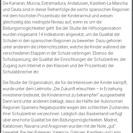
Die Kanaren, Murcia, Extremadura, Andalusien, Kastilien-La Mancha
und Ceuta sind in dieser Reihenfolge die sechs spanischen Regionen
mit dem höchsten Prozentsatz der Kinderarmut und weisen
gleichzeitig das niedrigste Niveau auf, wenn es um die
Bildungsmöglichkeiten geht. Bei der Studie der Hilfsorganisation
wurden insgesamt 14 Indikatoren angesetzt, um die Qualität der
Schulen in den spanischen Regionen zu bewerten. Dazu gehören
unter anderem die Unterrichtszeiten, welche die Kinder während der
verschiedenen Etappen in der Schule verbringen. Ebenso die
Schulspeisung, die Qualität der Einrichtungen der Schulzentren, der
Zugang zum Internet in den Klassen und der Prozentsatz der
Schulabbrecher etc.
Die Studie der Organisation, die für die Interessen der Kinder kämpft,
wurde unter dem Leitmotiv „Die Zukunft erleuchten – In Erziehung
investieren bedeutet, die Kinderarmut zu bekämpfen“ ausgearbeitet.
Darin wird unter anderem beklagt, dass die Hälfte der Autonomen
Regionen Spaniens Negativpunkte wegen des schlechten Zustandes
ihrer Schulzentren verzeichnen. Lediglich das Baskenland verfügt
über eine hohe Qualität bei den Bildungsmöglichkeiten. Madrid,
Katalonien, Navarra und Aragonien wurden mit der Note „gut“
bewertet. Bei den Balearen, Valencia, Galicien, Kastilien und León,