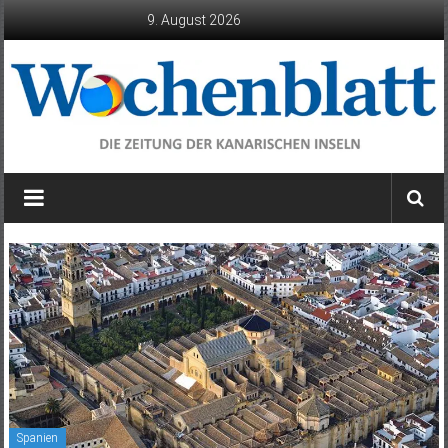
Zum
9. August 2026
Inhalt
springen
Wochenblatt
die
Zeitung
der
Kanarischen
Inseln
Spanien