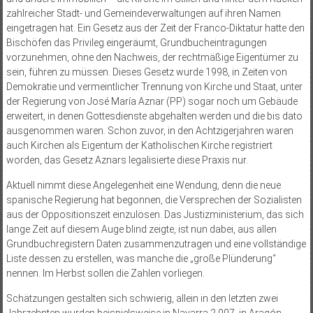
zahlreicher Stadt- und Gemeindeverwaltungen auf ihren Namen
eingetragen hat. Ein Gesetz aus der Zeit der Franco-Diktatur hatte den
Bischöfen das Privileg eingeräumt, Grundbucheintragungen
vorzunehmen, ohne den Nachweis, der rechtmäßige Eigentümer zu
sein, führen zu müssen. Dieses Gesetz wurde 1998, in Zeiten von
Demokratie und vermeintlicher Trennung von Kirche und Staat, unter
der Regierung von José María Aznar (PP) sogar noch um Gebäude
erweitert, in denen Gottesdienste abgehalten werden und die bis dato
ausgenommen waren. Schon zuvor, in den Achtzigerjahren waren
auch Kirchen als Eigentum der Katholischen Kirche registriert
worden, das Gesetz Aznars legalisierte diese Praxis nur.
Aktuell nimmt diese Angelegenheit eine Wendung, denn die neue
spanische Regierung hat begonnen, die Versprechen der Sozialisten
aus der Oppositionszeit einzulösen. Das Justizministerium, das sich
lange Zeit auf diesem Auge blind zeigte, ist nun dabei, aus allen
Grundbuchregistern Daten zusammenzutragen und eine vollständige
Liste dessen zu erstellen, was manche die „große Plünderung“
nennen. Im Herbst sollen die Zahlen vorliegen.
Schätzungen gestalten sich schwierig, allein in den letzten zwei