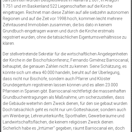
Jahrzehnten wurden beispielsweise in Navarra 2.007, in Aragón
1.751 und im Baskenland 522 Liegenschaften auf die Kirche
eingetragen. Rechnet man diese Zahlen auf alle siebzehn autonomen
Regionen und auf die Zeit vor 1998 hoch, kommen leicht mehrere
Zehntausend Immobilien zusammen, die bis dato in keinem
Grundbuch eingetragen waren und durch die Kirche erstmals
registriert wurden, ohne die tatsächlichen Eigentumsverhältnisse zu
klären.
Der stellvertretende Sekretär für die wirtschaftlichen Angelegenheiten
der Kirche in der Bischofskonferenz, Fernando Giménez Barriocanal,
behauptet, die genauen Zahlen nicht zu kennen. Seine Schätzung, es
könnte sich um etwa 40.000 handeln, beruht auf der Überlegung,
dass nicht nur Bischöfe, sondern auch Pfarrer und Klöster
Grundeigentum registrieren lassen können und es allein 23.000
Pfarreien in Spanien gibt. Barriocanal rechtfertigt die massenhaften
Grundbucheintragungen als Maßnahme, um sicherzustellen, dass
die Gebäude weiterhin dem Zweck dienen, für den sie gebaut wurden.
Doch tatsächlich geht es nicht nur um Gotteshäuser, sondern auch
um Weinberge, Lehrerunterkünfte, Sporthallen, Gewerberäume und
Landwirtschaftsflächen, die keinem religiösen Zweck dienen.
Sicherlich habe es „Irrtümer“ gegeben, räumt Barriocanal ein, doch