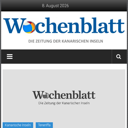
Zum
8. August 2026
Inhalt
springen
Wochenblatt
die
Zeitung
der
Kanarischen
Inseln
Kanarische Inseln
Teneriffa