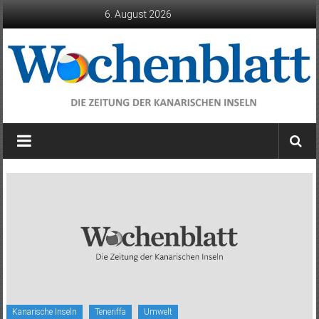
Zum
6. August 2026
Inhalt
springen
Wochenblatt
die
Zeitung
der
Kanarischen
Inseln
Kanarische Inseln
Teneriffa
Umwelt