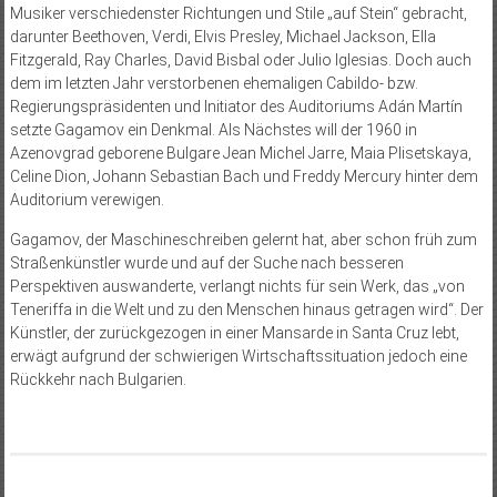
Musiker verschiedenster Richtungen und Stile „auf Stein“ gebracht,
darunter Beethoven, Verdi, Elvis Presley, Michael Jackson, Ella
Fitzgerald, Ray Charles, David Bisbal oder Julio Iglesias. Doch auch
dem im letzten Jahr verstorbenen ehemaligen Cabildo- bzw.
Regierungspräsidenten und Initiator des Auditoriums Adán Martín
setzte Gagamov ein Denkmal. Als Nächstes will der 1960 in
Azenovgrad geborene Bulgare Jean Michel Jarre, Maia Plisetskaya,
Celine Dion, Johann Sebastian Bach und Freddy Mercury hinter dem
Auditorium verewigen.
Gagamov, der Maschineschreiben gelernt hat, aber schon früh zum
Straßenkünstler wurde und auf der Suche nach besseren
Perspektiven auswanderte, verlangt nichts für sein Werk, das „von
Teneriffa in die Welt und zu den Menschen hinaus getragen wird“. Der
Künstler, der zurückgezogen in einer Mansarde in Santa Cruz lebt,
erwägt aufgrund der schwierigen Wirtschaftssituation jedoch eine
Rückkehr nach Bulgarien.