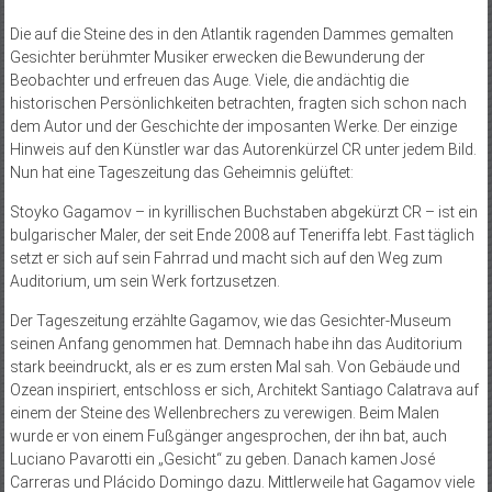
Die auf die Steine des in den Atlantik ragenden Dammes gemalten
Gesichter berühmter Musiker erwecken die Bewunderung der
Beobachter und erfreuen das Auge. Viele, die andächtig die
historischen Persönlichkeiten betrachten, fragten sich schon nach
dem Autor und der Geschichte der imposanten Werke. Der einzige
Hinweis auf den Künstler war das Autorenkürzel CR unter jedem Bild.
Nun hat eine Tageszeitung das Geheimnis gelüftet:
Stoyko Gagamov – in kyrillischen Buchstaben abgekürzt CR – ist ein
bulgarischer Maler, der seit Ende 2008 auf Teneriffa lebt. Fast täglich
setzt er sich auf sein Fahrrad und macht sich auf den Weg zum
Auditorium, um sein Werk fortzusetzen.
Der Tageszeitung erzählte Gagamov, wie das Gesichter-Museum
seinen Anfang genommen hat. Demnach habe ihn das Auditorium
stark beeindruckt, als er es zum ersten Mal sah. Von Gebäude und
Ozean inspiriert, entschloss er sich, Architekt Santiago Calatrava auf
einem der Steine des Wellenbrechers zu verewigen. Beim Malen
wurde er von einem Fußgänger angesprochen, der ihn bat, auch
Luciano Pavarotti ein „Gesicht“ zu geben. Danach kamen José
Carreras und Plácido Domingo dazu. Mittlerweile hat Gagamov viele