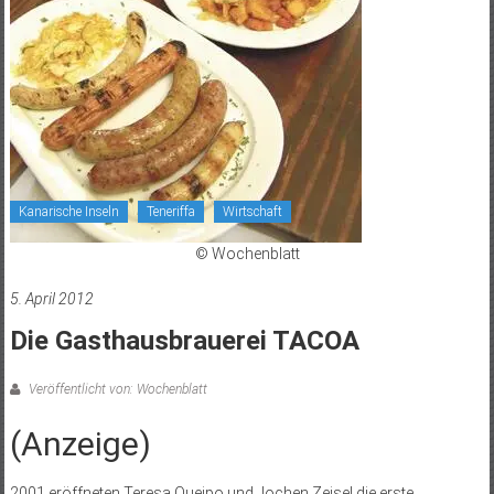
Kanarische Inseln
Teneriffa
Wirtschaft
© Wochenblatt
5. April 2012
Die Gasthausbrauerei TACOA
Veröffentlicht von: Wochenblatt
(Anzeige)
2001 eröffneten Teresa Queipo und Jochen Zeisel die erste