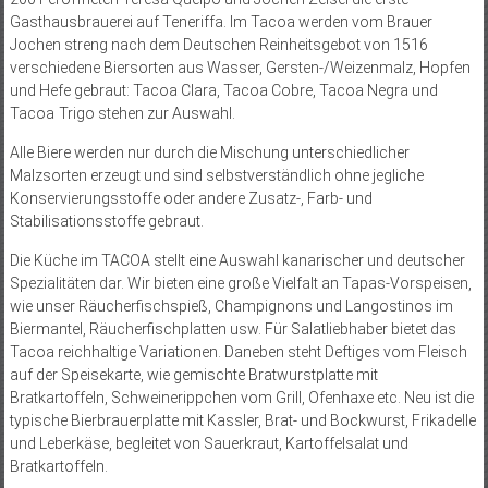
Gasthausbrauerei auf Teneriffa. Im Tacoa werden vom Brauer
Jochen streng nach dem Deutschen Reinheitsgebot von 1516
verschiedene Biersorten aus Wasser, Gersten-/Weizenmalz, Hopfen
und Hefe gebraut: Tacoa Clara, Tacoa Cobre, Tacoa Negra und
Tacoa Trigo stehen zur Auswahl.
Alle Biere werden nur durch die Mischung unterschiedlicher
Malzsorten erzeugt und sind selbstverständlich ohne jegliche
Konservierungsstoffe oder andere Zusatz-, Farb- und
Stabilisationsstoffe gebraut.
Die Küche im TACOA stellt eine Auswahl kanarischer und deutscher
Spezialitäten dar. Wir bieten eine große Vielfalt an Tapas-Vorspeisen,
wie unser Räucherfischspieß, Champignons und Langostinos im
Biermantel, Räucherfischplatten usw. Für Salatliebhaber bietet das
Tacoa reichhaltige Variationen. Daneben steht Deftiges vom Fleisch
auf der Speisekarte, wie gemischte Bratwurstplatte mit
Bratkartoffeln, Schweinerippchen vom Grill, Ofenhaxe etc. Neu ist die
typische Bierbrauerplatte mit Kassler, Brat- und Bockwurst, Frikadelle
und Leberkäse, begleitet von Sauerkraut, Kartoffelsalat und
Bratkartoffeln.