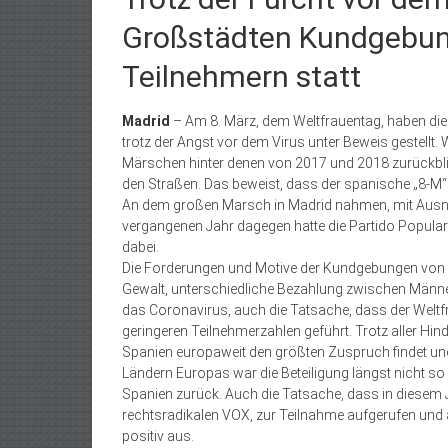
Großstädten Kundgebun
Teilnehmern statt
Madrid
– Am 8. März, dem Weltfrauentag, haben die 
trotz der Angst vor dem Virus unter Beweis gestell
Märschen hinter denen von 2017 und 2018 zurückbli
den Straßen. Das beweist, dass der spanische „8-M“ e
An dem großen Marsch in Madrid nahmen, mit Ausnah
vergangenen Jahr dagegen hatte die Partido Popular
dabei.
Die Forderungen und Motive der Kundgebungen von 
Gewalt, unterschiedliche Bezahlung zwischen Männer
das Coronavirus, auch die Tatsache, dass der Weltfr
geringeren Teilnehmerzahlen geführt. Trotz aller Hi
Spanien europaweit den größten Zuspruch findet und
Ländern Europas war die Beteiligung längst nicht so 
Spanien zurück. Auch die Tatsache, dass in diesem 
rechtsradikalen VOX, zur Teilnahme aufgerufen und 
positiv aus.