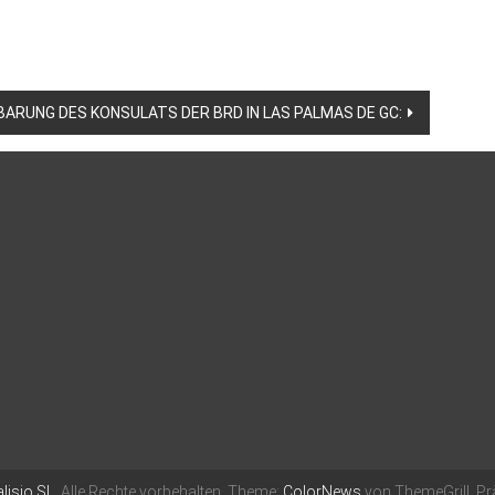
ARUNG DES KONSULATS DER BRD IN LAS PALMAS DE GC:
lisio SL
. Alle Rechte vorbehalten. Theme:
ColorNews
von ThemeGrill. Pr