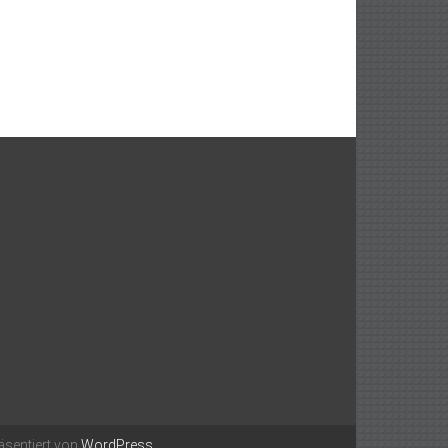
äsentiert von
WordPress
.