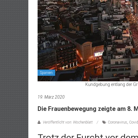
Spanien
Kundgebung entlang der Gra
19. März 2020
Die Frauenbewegung zeigte am 8. M
Veröffentlicht von: Wochenblatt
Coronavirus
,
Covi
Trotz der Furcht vor de