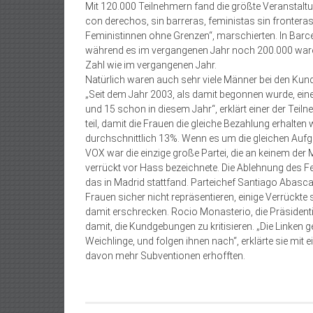
Mit 120.000 Teilnehmern fand die größte Veranstaltun
con derechos, sin barreras, feministas sin fronteras
Feministinnen ohne Grenzen“, marschierten. In Barce
während es im vergangenen Jahr noch 200.000 waren.
Zahl wie im vergangenen Jahr.
Natürlich waren auch sehr viele Männer bei den Kund
„Seit dem Jahr 2003, als damit begonnen wurde, eine o
und 15 schon in diesem Jahr“, erklärt einer der Tei
teil, damit die Frauen die gleiche Bezahlung erhalten w
durchschnittlich 13%. Wenn es um die gleichen Aufg
VOX war die einzige große Partei, die an keinem de
verrückt vor Hass bezeichnete. Die Ablehnung des F
das in Madrid stattfand. Parteichef Santiago Abascal
Frauen sicher nicht repräsentieren, einige Verrückt
damit erschrecken. Rocio Monasterio, die Präsidenti
damit, die Kundgebungen zu kritisieren. „Die Linke
Weichlinge, und folgen ihnen nach“, erklärte sie mit
davon mehr Subventionen erhofften.