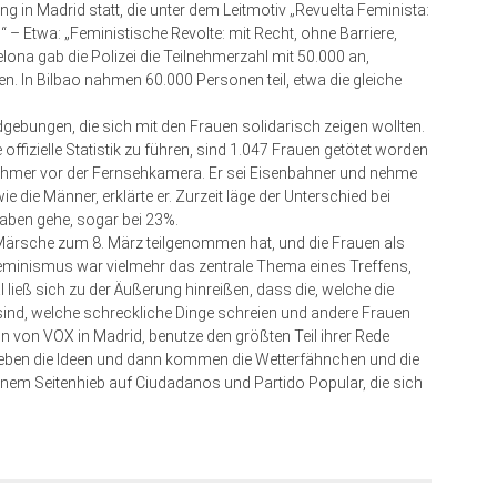
g in Madrid statt, die unter dem Leitmotiv „Revuelta Feminista:
“ – Etwa: „Feministische Revolte: mit Recht, ohne Barriere,
lona gab die Polizei die Teilnehmerzahl mit 50.000 an,
 In Bilbao nahmen 60.000 Personen teil, etwa die gleiche
gebungen, die sich mit den Frauen solidarisch zeigen wollten.
ffizielle Statistik zu führen, sind 1.047 Frauen getötet worden
lnehmer vor der Fernsehkamera. Er sei Eisenbahner und nehme
ie die Männer, erklärte er. Zurzeit läge der Unterschied bei
aben gehe, sogar bei 23%.
r Märsche zum 8. März teilgenommen hat, und die Frauen als
eminismus war vielmehr das zentrale Thema eines Treffens,
 ließ sich zu der Äußerung hinreißen, dass die, welche die
e sind, welche schreckliche Dinge schreien und andere Frauen
n von VOX in Madrid, benutze den größten Teil ihrer Rede
n geben die Ideen und dann kommen die Wetterfähnchen und die
 einem Seitenhieb auf Ciudadanos und Partido Popular, die sich