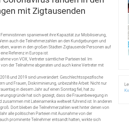
gen mit Zigtausenden
Feministinnen spanienweit ihre Kapazität zur Mobilisierung,
t. Wenn auch die Teilnehmerzahlen an den Kundgebungen und
eben, waren in den großen Städten Zigtausende Personen auf
ine Referenz in Europa ist.
me von VOX, Vertreter sämtlicher Parteien teil. Im
 von der Teilnahme abgeraten und auch keine Vertreter mit
2018 und 2019 sind unverändert: Geschlechtsspezifische
n und Frauen, Diskriminierung, unbezahlte Arbeit. Nicht nur
Le
auentag in diesem Jahr auf einen Sonntag fiel, hat zu
Ki
nderungsgründe hat sich gezeigt, dass die Frauenbewegung in
 zusammen mit Lateinamerika weltweit führend ist. In anderen
groß. Dort blieben die Teilnehmerzahlen weit hinter denen von
Jahr alle politischen Parteien mit Ausnahme von der
auch prominente Teilnehmer entsandt hatten, wirkte sich