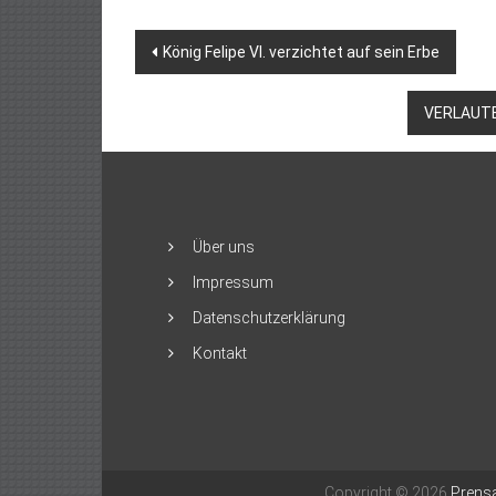
Beitragsnavigation
König Felipe VI. verzichtet auf sein Erbe
VERLAUTB
Über uns
Impressum
Datenschutzerklärung
Kontakt
Copyright © 2026
Prensa