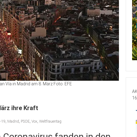
n Vía in Madrid am 8. März Foto: EFE
AK
16
ärz ihre Kraft
d-19
,
Madrid
,
PSOE
,
Vox
,
Weltfrauentag
m Coronavirus fanden in den