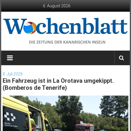
Zum
6. August 2026
Inhalt
springen
Wochenblatt
die
Zeitung
8. Juli 2026
der
Ein Fahrzeug ist in La Orotava umgekippt.
Kanarischen
(Bomberos de Tenerife)
Inseln