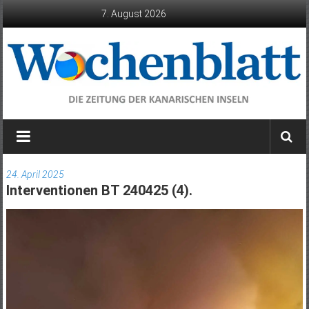
Zum
7. August 2026
Inhalt
springen
Wochenblatt
die
Zeitung
24. April 2025
der
Interventionen BT 240425 (4).
Kanarischen
Inseln