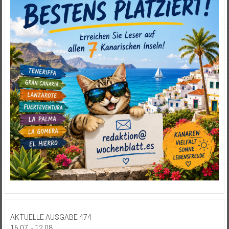
AKTUELLE AUSGABE 474
16.07. - 12.08.