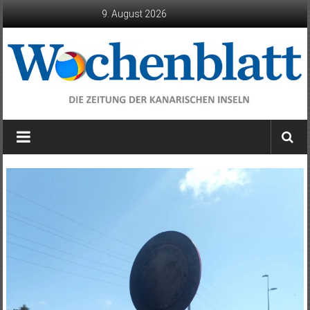
Zum
9. August 2026
Inhalt
springen
Wochenblatt
die
Zeitung
der
Kanarischen
Inseln