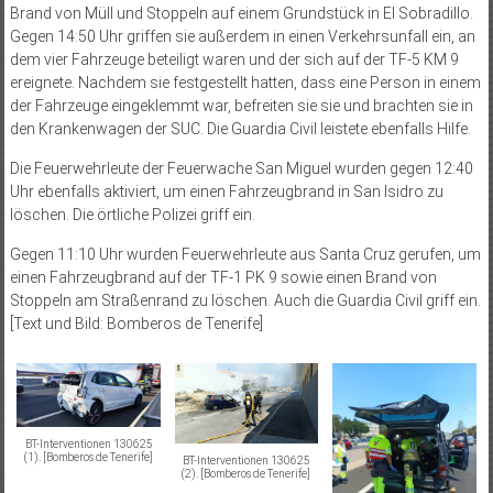
Brand von Müll und Stoppeln auf einem Grundstück in El Sobradillo.
Gegen 14:50 Uhr griffen sie außerdem in einen Verkehrsunfall ein, an
dem vier Fahrzeuge beteiligt waren und der sich auf der TF-‌5 KM 9
ereignete. Nachdem sie festgestellt hatten, dass eine Person in einem
der Fahrzeuge eingeklemmt war, befreiten sie sie und brachten sie in
den Krankenwagen der SUC. Die Guardia Civil leistete ebenfalls Hilfe.
Die Feuerwehrleute der Feuerwache San Miguel wurden gegen 12:40
Uhr ebenfalls aktiviert, um einen Fahrzeugbrand in San Isidro zu
löschen. Die örtliche Polizei griff ein.
Gegen 11:10 Uhr wurden Feuerwehrleute aus Santa Cruz gerufen, um
einen Fahrzeugbrand auf der TF-‌1 PK 9 sowie einen Brand von
Stoppeln am Straßenrand zu löschen. Auch die Guardia Civil griff ein.
[Text und Bild: Bomberos de Tenerife]
BT-Interventionen 130625
(1). [Bomberos de Tenerife]
BT-Interventionen 130625
(2). [Bomberos de Tenerife]