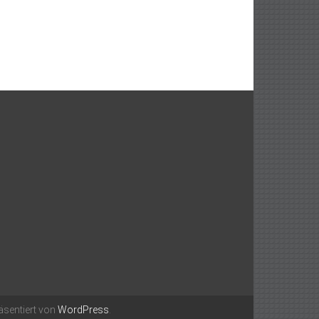
äsentiert von
WordPress
.