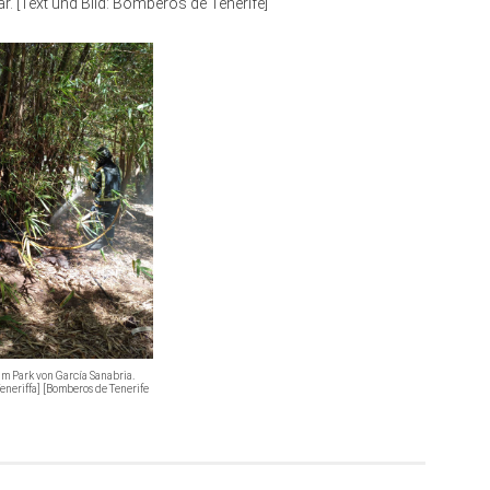
. [Text und Bild: Bomberos de Tenerife]
im Park von García Sanabria.
neriffa] [Bomberos de Tenerife