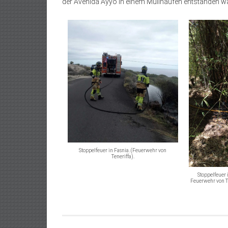
der Avenida Ayyo in einem Müllhaufen entstanden war
Stoppelfeuer in Fasnia. (Feuerwehr von
Teneriffa).
Stoppelfeuer 
Feuerwehr von Te