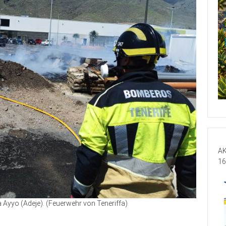
AK
16
 Ayyo (Adeje). (Feuerwehr von Teneriffa)