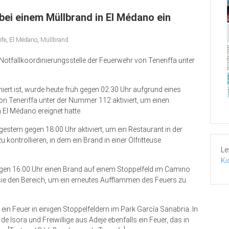
bei einem Müllbrand in El Médano ein
ife
,
El Médano
,
Müllbrand
Notfallkoordinierungsstelle der Feuerwehr von Teneriffa unter
niert ist, wurde heute früh gegen 02:30 Uhr aufgrund eines
on Teneriffa unter der Nummer 112 aktiviert, um einen
n El Médano ereignet hatte.
stern gegen 18:00 Uhr aktiviert, um ein Restaurant in der
 kontrollieren, in dem ein Brand in einer Ölfritteuse
Le
Ki
en 16:00 Uhr einen Brand auf einem Stoppelfeld im Camino
e den Bereich, um ein erneutes Aufflammen des Feuers zu
in Feuer in einigen Stoppelfeldern im Park García Sanabria. In
 Isora und Freiwillige aus Adeje ebenfalls ein Feuer, das in