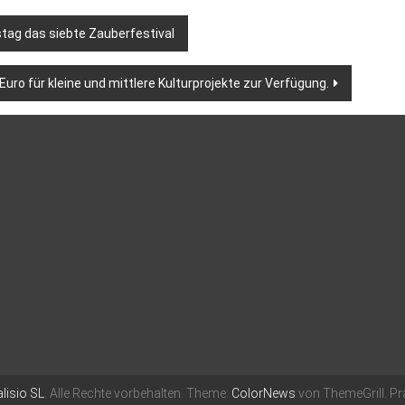
ag das siebte Zauberfestival
 Euro für kleine und mittlere Kulturprojekte zur Verfügung.
lisio SL
. Alle Rechte vorbehalten. Theme:
ColorNews
von ThemeGrill. Pr