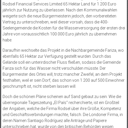
Rodsel Financial Services Limited 65 Hektar Land für 1.200 Euro
jährlich zur Nutzung zu überlassen. Nach den Kommunalwahlen
weigerte sich die neue Bürgermeisterin jedoch, den vorbereiteten
Vertrag zu unterschreiben, weil dieser vorsah, dass die 400-
Seelengemeinde die Kosten für die Wasserversorgung der ersten drei
Jahre von voraussichtlich 100.000 Euro jährlich zu übernehmen
habe.
Daraufhin wechselte das Projekt in die Nachbargemeinde Fariza, wo
ebenfalls 65 Hektar zur Verfügung gestellt wurden. Durch das
Gelände soll ein unterirdischer Fluss fließen, sodass die Gemeinde
Fariza sich für das Wasser nicht verschulden müsste. Der
Bürgermeister des Ortes will, trotz mancher Zweifel, an dem Projekt
festhalten, weil er sein Dorf, das schon von 1.200 auf 500 Einwohner
geschrumpft ist, nicht sterben lassen will.
Doch die schönen Pläne scheinen auf Sand gebaut zu sein. Wie die
überregionale Tageszeitung „El País“ recherchierte, ist ein Großteil
der Angaben, welche die Firma Rodsel über ihre Größe, Kompetenz
und Geschäftsverbindungen machte, falsch. Die Londoner Firma, in
deren Namen Santiago Rodríguez alle Anträge und Papiere
unterschrieben hat, wurde von den britischen Behörden wegen