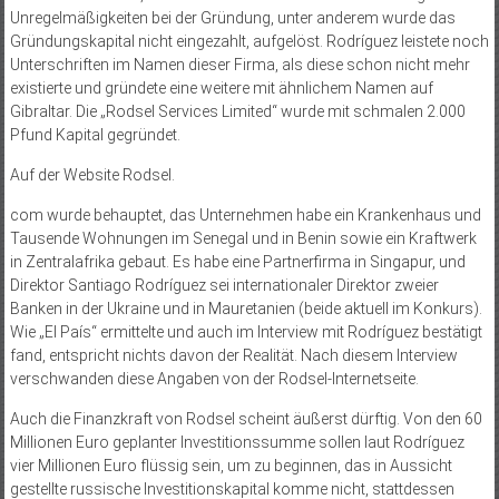
Unregelmäßigkeiten bei der Gründung, unter anderem wurde das
Gründungskapital nicht eingezahlt, aufgelöst. Rodríguez leistete noch
Unterschriften im Namen dieser Firma, als diese schon nicht mehr
existierte und gründete eine weitere mit ähnlichem Namen auf
Gibraltar. Die „Rodsel Services Limited“ wurde mit schmalen 2.000
Pfund Kapital gegründet.
Auf der Website Rodsel.
com wurde behauptet, das Unternehmen habe ein Krankenhaus und
Tausende Wohnungen im Senegal und in Benin sowie ein Kraftwerk
in Zentralafrika gebaut. Es habe eine Partnerfirma in Singapur, und
Direktor Santiago Rodríguez sei internationaler Direktor zweier
Banken in der Ukraine und in Mauretanien (beide aktuell im Konkurs).
Wie „El País“ ermittelte und auch im Interview mit Rodríguez bestätigt
fand, entspricht nichts davon der Realität. Nach diesem Interview
verschwanden diese Angaben von der Rodsel-Internetseite.
Auch die Finanzkraft von Rodsel scheint äußerst dürftig. Von den 60
Millionen Euro geplanter Investitionssumme sollen laut Rodríguez
vier Millionen Euro flüssig sein, um zu beginnen, das in Aussicht
gestellte russische Investitionskapital komme nicht, stattdessen