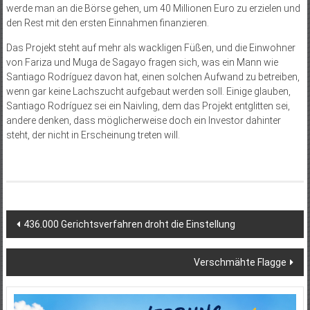
werde man an die Börse gehen, um 40 Millionen Euro zu erzielen und
den Rest mit den ersten Einnahmen finanzieren.
Das Projekt steht auf mehr als wackligen Füßen, und die Einwohner
von Fariza und Muga de Sagayo fragen sich, was ein Mann wie
Santiago Rodríguez davon hat, einen solchen Aufwand zu betreiben,
wenn gar keine Lachszucht aufgebaut werden soll. Einige glauben,
Santiago Rodríguez sei ein Naivling, dem das Projekt entglitten sei,
andere denken, dass möglicherweise doch ein Investor dahinter
steht, der nicht in Erscheinung treten will.
Beitragsnavigation
436.000 Gerichtsverfahren droht die Einstellung
Verschmähte Flagge