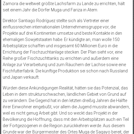
Zamora die weltweit größte Lachsfarm zu Lande zu errichten, hält
seit einem Jahr die Dörfer Muga und Fariza in Atem.
Direktor Santiago Rodríguez stellte sich als Vertreter einer
einflussreichen internationalen Unternehmensgruppe vor, die
Projekte auf drei Kontinenten umsetze und beste Kontakte in den
ehemaligen Sowjetstaaten habe. Er kündigte an, man wolle 150
Arbeitsplätze schaffen und insgesamt 60 Millionen Euro in die
Errichtung der Fischzuchtanlage stecken. Der Plan sieht vor, eine
Reihe großer Fischzuchttanks zu errichten und außerdem eine
Anlage zur Verarbeitung und zum Räuchern der Lachse sowie eine
Fischfutterfabrik. Die künftige Produktion sei schon nach Russland
und Japan verkauft.
Würden diese Ankündigungen Realität, hätten sie das Potenzial, das
Leben in dem strukturschwachen, ländlichen Gebiet von Grund auf
zu verändern. Die Gegend hat in den letzten dreißig Jahren die Hälfte
ihrer Einwohner eingebüßt, vor allem die Jugend musste abwandern,
weil es nicht genug Arbeit gibt. Und so weckt das Projekt in der
Bevölkerung die Hoffnung, dass mit den Arbeitsplätzen auch ein Teil
der Fortgezogenen in die Region zurückkehren werde. Aus diesem
Grunde war der Bürgermeister des Ortes Muga de Sagayo bereit, der