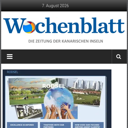
Zum
7. August 2026
Inhalt
springen
Wochenblatt
die
Zeitung
der
Kanarischen
Inseln