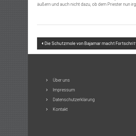
äußern und auch nicht dazu, ob dem Priester nun irg
Beitragsnavigation
Die Schutzmole von Bajamar macht Fortschrit
Über uns
Impressum
Datenschutzerklärung
Kontakt