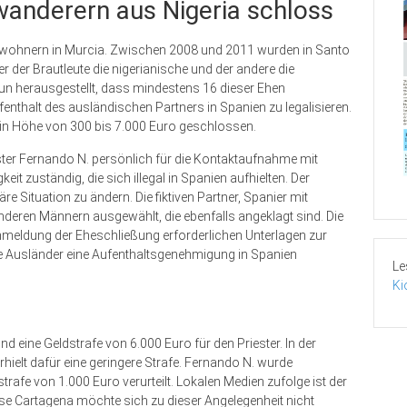
nwanderern aus Nigeria schloss
Einwohnern in Murcia. Zwischen 2008 und 2011 wurden in Santo
er der Brautleute die nigerianische und der andere die
un herausgestellt, dass mindestens 16 dieser Ehen
fenthalt des ausländischen Partners in Spanien zu legalisieren.
in Höhe von 300 bis 7.000 Euro geschlossen.
ter Fernando N. persönlich für die Kontaktaufnahme mit
t zuständig, die sich illegal in Spanien aufhielten. Der
re Situation zu ändern. Die fiktiven Partner, Spanier mit
nderen Männern ausgewählt, die ebenfalls angeklagt sind. Die
 Anmeldung der Eheschließung erforderlichen Unterlagen zur
ie Ausländer eine Aufenthaltsgenehmigung in Spanien
Le
Ki
d eine Geldstrafe von 6.000 Euro für den Priester. In der
rhielt dafür eine geringere Strafe. Fernando N. wurde
rafe von 1.000 Euro verurteilt. Lokalen Medien zufolge ist der
ese Cartagena möchte sich zu dieser Angelegenheit nicht