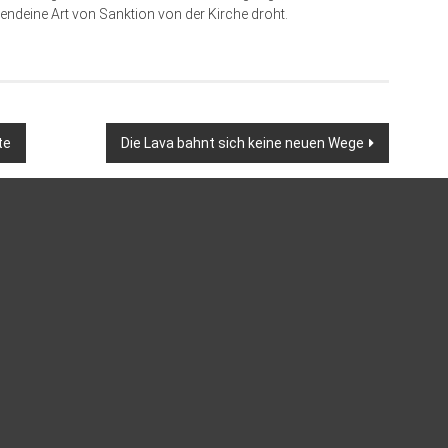
endeine Art von Sanktion von der Kirche droht.
te
Die Lava bahnt sich keine neuen Wege