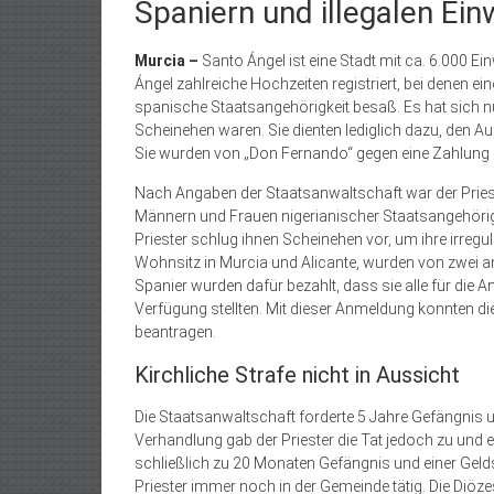
Spaniern und illegalen Ei
Murcia –
Santo Ángel ist eine Stadt mit ca. 6.000 
Ángel zahlreiche Hochzeiten registriert, bei denen ein
spanische Staatsangehörigkeit besaß. Es hat sich n
Scheinehen waren. Sie dienten lediglich dazu, den Au
Sie wurden von „Don Fernando“ gegen eine Zahlung 
Nach Angaben der Staatsanwaltschaft war der Pries
Männern und Frauen nigerianischer Staatsangehörigkei
Priester schlug ihnen Scheinehen vor, um ihre irregulä
Wohnsitz in Murcia und Alicante, wurden von zwei a
Spanier wurden dafür bezahlt, dass sie alle für die
Verfügung stellten. Mit dieser Anmeldung konnten d
beantragen.
Kirchliche Strafe nicht in Aussicht
Die Staatsanwaltschaft forderte 5 Jahre Gefängnis un
Verhandlung gab der Priester die Tat jedoch zu und e
schließlich zu 20 Monaten Gefängnis und einer Geldst
Priester immer noch in der Gemeinde tätig. Die Diöz