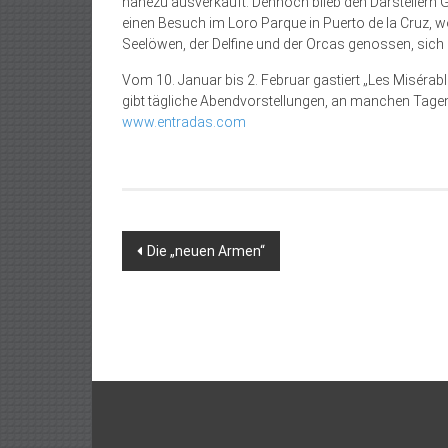
nahezu ausverkauft. Dennoch blieb den Darstellern Gel
einen Besuch im Loro Parque in Puerto de la Cruz, 
Seelöwen, der Delfine und der Orcas genossen, sich
Vom 10. Januar bis 2. Februar gastiert „Les Misérab
gibt tägliche Abendvorstellungen, an manchen Tagen
www.entradas.com
Beitragsnavigation
Die „neuen Armen“