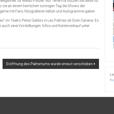
egenheit für etwas Freizeit. Auf Teneriffa nutzten sie diese für
wo sie an einem herrlichen sonnigen Tag die Shows der
 gerne mit Fans fotografieren ließen und Autogramme gaben.
les“ im Teatro Pérez Galdós in Las Palmas de Gran Canaria. Es
 auch zwei Vorstellungen. Infos und Kartenverkauf unter
Eröffnung des Palmetums wurde erneut verschoben
Le
Ki