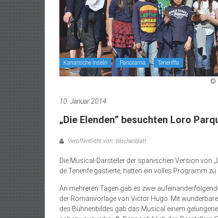
Kanarische Inseln
Panorama
Teneriffa
© 
10. Januar 2014
„Die Elenden” besuchten Loro Parq
Veröffentlicht von: Wochenblatt
Die Musical-Darsteller der spanischen Version von „
de Tenerife gastierte, hatten ein volles Programm zu
An mehreren Tagen gab es zwei aufeinanderfolgend
der Romanvorlage von Victor Hugo. Mit wunderbaren 
des Bühnenbildes gab das Musical einem gelungenen k