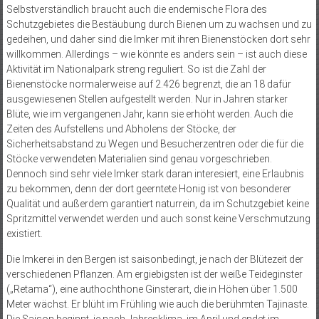
Selbstverständlich braucht auch die endemische Flora des
Schutzgebietes die Bestäubung durch Bienen um zu wachsen und zu
gedeihen, und daher sind die Imker mit ihren Bienenstöcken dort sehr
willkommen. Allerdings – wie könnte es anders sein – ist auch diese
Aktivität im Nationalpark streng reguliert. So ist die Zahl der
Bienenstöcke normalerweise auf 2.426 begrenzt, die an 18 dafür
ausgewiesenen Stellen aufgestellt werden. Nur in Jahren starker
Blüte, wie im vergangenen Jahr, kann sie erhöht werden. Auch die
Zeiten des Aufstellens und Abholens der Stöcke, der
Sicherheitsabstand zu Wegen und Besucherzentren oder die für die
Stöcke verwendeten Materialien sind genau vorgeschrieben.
Dennoch sind sehr viele Imker stark daran interesiert, eine Erlaubnis
zu bekommen, denn der dort geerntete Honig ist von besonderer
Qualität und außerdem garantiert naturrein, da im Schutzgebiet keine
Spritzmittel verwendet werden und auch sonst keine Verschmutzung
existiert.
Die Imkerei in den Bergen ist saisonbedingt, je nach der Blütezeit der
verschiedenen Pflanzen. Am ergiebigsten ist der weiße Teideginster
(„Retama“), eine authochthone Ginsterart, die in Höhen über 1.500
Meter wächst. Er blüht im Frühling wie auch die berühmten Tajinaste.