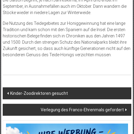
Die Saison beginnt, je nach Jahresklima, im April und endet im
September, in Ausnahmefällen auch im Oktober. Dann wandern die
Stöcke wieder in niedere Lagen zur Winterweide.
Die Nutzung des Teidegebietes zur Honiggewinnung hat eine lange
Tradition und kam schon mit den Spaniern auf die Insel. Die ersten
historischen Belege finden sich in Chroniken aus den Jahren 1497
und 1500. Durch den strengen Schutz des Nationalparks bleibt ihre
Zukunft gesichert, so dass auch künftige Generationen nicht auf den
besonderen Genuss des Teide-Honigs verzichten müssen.
Beitragsnavigation
Kinder-Zoodirektoren gesucht
Verlegung des Franco-Ehrenmals gefordert