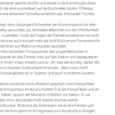
tinierter gewirkt und hin und wieder in die Kamera geschaut,
, die eher konzentriert auf die Buchseiten blickte. Offenbar
ipe eine bekannte Fernsehjournalistin war, ihre beiden Töchter
gt, dass die jüngere Schwester der Kronprinzessin bei allen
eitig versuchten sie, die beiden Mädchen von der Öffentlichkeit
 zu erhalten. Doch die Folgen der Pandemie bekamen sie recht
 So müssen auch sie seit mehr als fünf Wochen per Fernunterricht
Osterferien auf Mallorca mussten ausfallen.
chten die beiden Prinzessinnen den jungen Menschen in
Spanier an das Fenster oder auf den Balkon und applaudieren,
 einem Video erklärte Leonor: „Ihr seid alle wichtig, danke. Wir
e Schwester Sofía erklärte ihrerseits: „Man muss nicht
chwierigkeiten wir in Spanien und auch in anderen Ländern
emie zunächst nicht öffentlich geäußert. Eine Finanzaffäre
as Königshaus erneut erschüttert. Erst als König Felipe und die
t hatten, sprach der Monarch öffentlich zur Nation. Er sei
as Virus die Gesellschaft stärker machen werde.
eindrucken. Während der Rede traten sie an ihre Fenster und
ber die Korruption im Königshaus zum Ausdruck zu bringen.