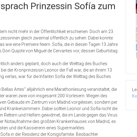
sprach Prinzessin Sofía zum
n nicht mehr in der Öffentlichkeit erschienen. Doch am 23.
nzessinnen gleich zweimal öffentlich zu sehen. Dabei konnte
s wie eine Premiere feiern. Sofía, die in diesen Tagen 13 Jahre
us Don Quijote von Miguel de Cervantes vor, dessen Geburtstag
tlich anders geplant, doch auch der Welttag des Buches
i der Kronprinzessin Leonor der Fall war, die an ihrem 13.
 verlas, war für die Infantin Sofía der Welttag des Buches
 Bellas Artes“ alljährlich eine Marathonlesung veranstaltet, die
Le
chter waren zwei von insgesamt 200 Vorlesern. Wegen des
Ki
ven Gebäude im Zentrum von Madrid vorgelesen, sondern per
nd Krankenzimmern. Dabei sollten Leonor und Sofía nicht die
en Rettern und Helfern gewidmet, die im Lande gegen das Virus
 der Notaufnahme des größten Krankenhauses von Madrid, es
sten und die Kassiererin eines Supermarktes.
 Sofa in der Residenz der Königsfamilie. Beobachter