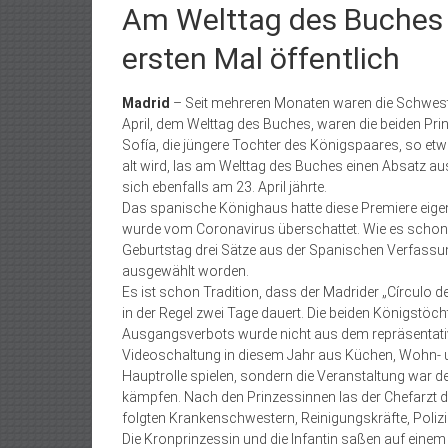
Am Welttag des Buches 
ersten Mal öffentlich
Madrid
– Seit mehreren Monaten waren die Schwester
April, dem Welttag des Buches, waren die beiden Pri
Sofía, die jüngere Tochter des Königspaares, so etwa
alt wird, las am Welttag des Buches einen Absatz a
sich ebenfalls am 23. April jährte.
Das spanische Könighaus hatte diese Premiere eigen
wurde vom Coronavirus überschattet. Wie es schon be
Geburtstag drei Sätze aus der Spanischen Verfassung
ausgewählt worden.
Es ist schon Tradition, dass der Madrider „Círculo de
in der Regel zwei Tage dauert. Die beiden Königstö
Ausgangsverbots wurde nicht aus dem repräsentati
Videoschaltung in diesem Jahr aus Küchen, Wohn- u
Hauptrolle spielen, sondern die Veranstaltung war d
kämpfen. Nach den Prinzessinnen las der Chefarzt
folgten Krankenschwestern, Reinigungskräfte, Polizi
Die Kronprinzessin und die Infantin saßen auf einem