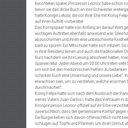
berichteten später, Prinzessin Leonor habe schon rou
bevor sie das dicke Buch an ihre Schwester weitergab
hatte Königin Letizia, die vor ihrer Ehe mit König Fel
auf ihren Auftritt vorbereitet.
Das Königspaar hatte von Anfang an darauf Wert gele
wichtigen Auftritten ebenfalls anwesend war. Gleichz
abzuschirmen und ihnen eine unbeschwerte Kindheit
bald zu spüren. Ein Mitschüler hatte sich infiziert.
in ihrer Residenz lernen und auch die traditionellen 
Kurz nachdem sie ihre Lesung absolviert hatten, ma
Spanien Mut. Jeden Abend um 20.00 Uhr treten viele 
um sich bei den medizinischen Helfern zu bedanken. In
schicken Euch eine Umarmung und unsere Liebe“. Ihr
erwachsen sein, um zu verstehen, welche enormen S
durchmachen“.
König Felipe hatte sich nach dem Ausbruch der Pand
seines Vaters Juan Carlos I. hatte das Vertrauen in d
Kronprinzessin Leonor offiziell auf ihr Erbe verzichte
zuversichtlich, dass der gemeinsame Kampf gegen d
Die Bürger ließen sich davon offensichtlich nicht be
schlugen auf Töpfe und Pfannen, um ihren Unmut ü