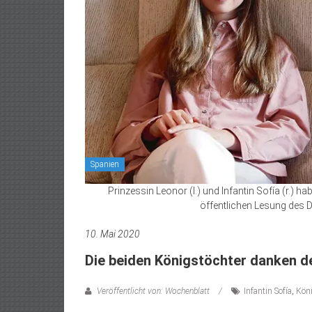
Spanien
Prinzessin Leonor (l.) und Infantin Sofía (r.) h
öffentlichen Lesung des 
10. Mai 2020
Die beiden Königstöchter danken de
Veröffentlicht von: Wochenblatt
Infantin Sofía
,
Köni