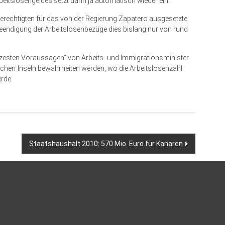
rbeitslosengeldes setzt dann ja automatisch wieder ein.“
Berechtigten für das von der Regierung Zapatero ausgesetzte
endigung der Arbeitslosenbezüge dies bislang nur von rund
rzesten Voraussagen“ von Arbeits- und Immigrationsminister
chen Inseln bewahrheiten werden, wo die Arbeitslosenzahl
rde.
Staatshaushalt 2010: 570 Mio. Euro für Kanaren