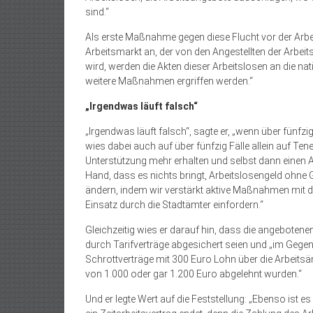
sind.“
Als erste Maßnahme gegen diese Flucht vor der Arbeit
Arbeitsmarkt an, der von den Angestellten der Arbeits
wird, werden die Akten dieser Arbeitslosen an die nat
weitere Maßnahmen ergriffen werden.“
„Irgendwas läuft falsch“
„Irgendwas läuft falsch“, sagte er, „wenn über fünfzi
wies dabei auch auf über fünfzig Fälle allein auf Tene
Unterstützung mehr erhalten und selbst dann einen A
Hand, dass es nichts bringt, Arbeitslosengeld ohne 
ändern, indem wir verstärkt aktive Maßnahmen mit
Einsatz durch die Stadtämter einfordern.“
Gleichzeitig wies er darauf hin, dass die angeboten
durch Tarifverträge abgesichert seien und „im Gege
Schrottverträge mit 300 Euro Lohn über die Arbeit
von 1.000 oder gar 1.200 Euro abgelehnt wurden.“
Und er legte Wert auf die Feststellung: „Ebenso ist e