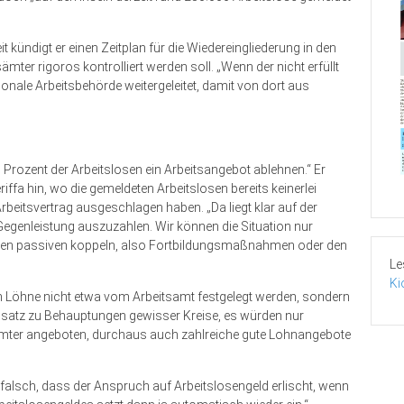
 kündigt er einen Zeitplan für die Wiedereingliederung in den
ämter rigoros kontrolliert werden soll. „Wenn der nicht erfüllt
ionale Arbeitsbehörde weitergeleitet, damit von dort aus
g Prozent der Arbeitslosen ein Arbeitsangebot ablehnen.“ Er
riffa hin, wo die gemeldeten Arbeitslosen bereits keinerlei
rbeitsvertrag ausgeschlagen haben. „Da liegt klar auf der
Gegenleistung auszuzahlen. Wir können die Situation nur
 den passiven koppeln, also Fortbildungsmaßnahmen oder den
Le
Ki
en Löhne nicht etwa vom Arbeits­amt festgelegt werden, sondern
nsatz zu Behauptungen gewisser Kreise, es würden nur
sämter angeboten, durchaus auch zahlreiche gute Lohnangebote
s falsch, dass der Anspruch auf Arbeitslosengeld erlischt, wenn