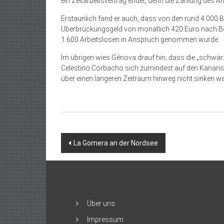
ein Zeitarbeitsvertrag endet, denn die Zahlung des A
Erstaunlich fand er auch, dass von den rund 4.000 
Überbrückungsgeld von monatlich 420 Euro nach Be
1.600 Arbeitslosen in Anspruch genommen wurde.
Im übrigen wies Génova drauf hin, dass die „schwä
Celestino Corbacho sich zumindest auf den Kanaris
über einen längeren Zeitraum hinweg nicht sinken we
Beitragsnavigation
La Gomera an der Nordsee
Über uns
Impressum