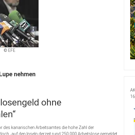
© EFE
e Lupe nehmen
AK
16
tslosengeld ohne
len“
tor des kanarischen Arbeitsamtes die hohe Zahl der
och „auf den Inseln derzeit rund 250.000 Arbeitslose gemeldet