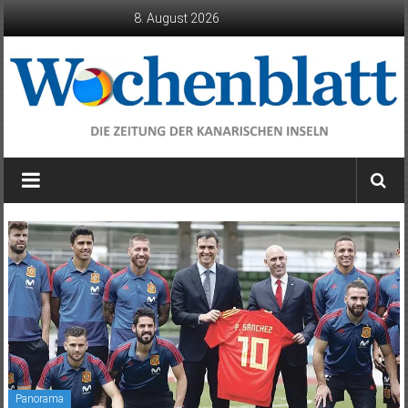
Zum
8. August 2026
Inhalt
springen
Wochenblatt
die
Zeitung
der
Kanarischen
Inseln
Panorama