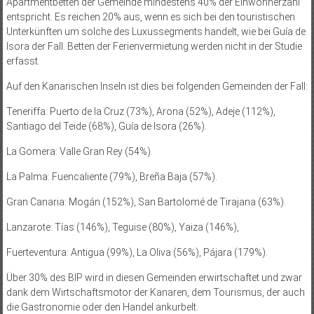
Apartmentbetten der Gemeinde mindestens 40% der Einwohnerzahl
entspricht. Es reichen 20% aus, wenn es sich bei den touristischen
Unterkünften um solche des Luxussegments handelt, wie bei Guía de
Isora der Fall. Betten der Ferienvermietung werden nicht in der Studie
erfasst.
Auf den Kanarischen Inseln ist dies bei folgenden Gemeinden der Fall:
Teneriffa: Puerto de la Cruz (73%), Arona (52%), Adeje (112%),
Santiago del Teide (68%), Guía de Isora (26%).
La Gomera: Valle Gran Rey (54%).
La Palma: Fuencaliente (79%), Breña Baja (57%).
Gran Canaria: Mogán (152%), San Bartolomé de Tirajana (63%).
Lanzarote: Tías (146%), Teguise (80%), Yaiza (146%),
Fuerteventura: Antigua (99%), La Oliva (56%), Pájara (179%).
Über 30% des BIP wird in diesen Gemeinden erwirtschaftet und zwar
dank dem Wirtschaftsmotor der Kanaren, dem Tourismus, der auch
die Gastronomie oder den Handel ankurbelt.