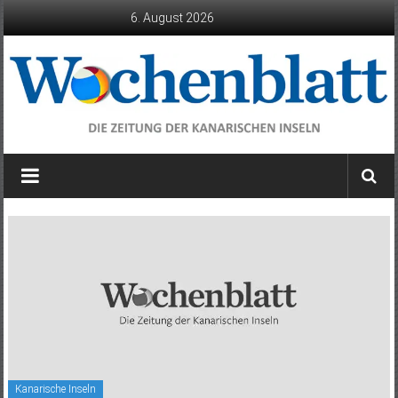
Zum
6. August 2026
Inhalt
springen
Wochenblatt
die
Zeitung
der
Kanarischen
Inseln
Kanarische Inseln