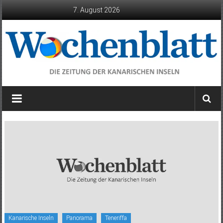
Zum
7. August 2026
Inhalt
springen
Wochenblatt
die
Zeitung
der
Kanarischen
Inseln
Kanarische Inseln
Panorama
Teneriffa