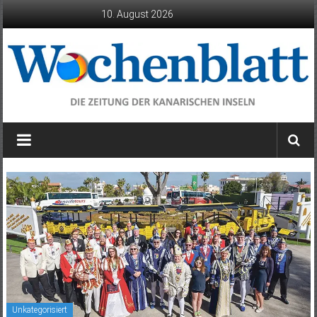
Zum
10. August 2026
Inhalt
springen
Wochenblatt
die
Zeitung
der
Kanarischen
Inseln
Unkategorisiert