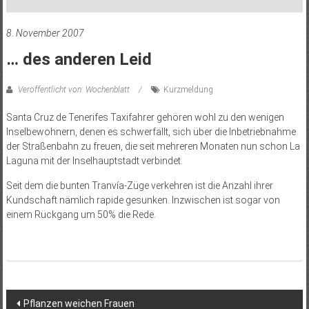
8. November 2007
… des anderen Leid
Veröffentlicht von: Wochenblatt
Kurzmeldung
Santa Cruz de Tenerifes Taxifahrer gehören wohl zu den wenigen
Inselbewohnern, denen es schwerfällt, sich über die Inbetriebnahme
der Straßenbahn zu freuen, die seit mehreren Monaten nun schon La
Laguna mit der Inselhauptstadt verbindet.
Seit dem die bunten Tranvía-Züge verkehren ist die Anzahl ihrer
Kundschaft nämlich rapide gesunken. Inzwischen ist sogar von
einem Rückgang um 50% die Rede.
Beitragsnavigation
Pflanzen weichen Frauen