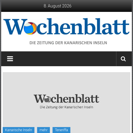
Zum
8. August 2026
Inhalt
springen
Wochenblatt
die
Zeitung
der
Kanarischen
Inseln
Kanarische Inseln
mehr
Teneriffa