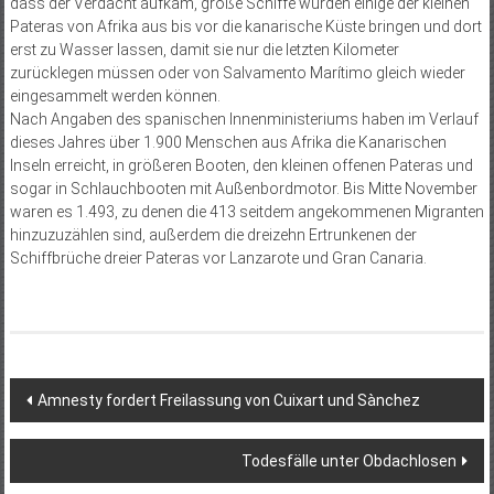
dass der Verdacht aufkam, große Schiffe würden einige der kleinen
Pateras von Afrika aus bis vor die kanarische Küste bringen und dort
erst zu Wasser lassen, damit sie nur die letzten Kilometer
zurücklegen müssen oder von Salvamento Marítimo gleich wieder
eingesammelt werden können.
Nach Angaben des spanischen Innenministeriums haben im Verlauf
dieses Jahres über 1.900 Menschen aus Afrika die Kanarischen
Inseln erreicht, in größeren Booten, den kleinen offenen Pateras und
sogar in Schlauchbooten mit Außenbordmotor. Bis Mitte November
waren es 1.493, zu denen die 413 seitdem angekommenen Migranten
hinzuzuzählen sind, außerdem die dreizehn Ertrunkenen der
Schiffbrüche dreier Pateras vor Lanzarote und Gran Canaria.
Beitragsnavigation
Amnesty fordert Freilassung von Cuixart und Sànchez
Todesfälle unter Obdachlosen