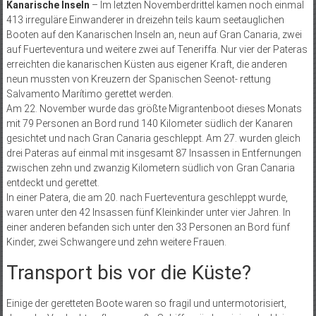
Kanarische Inseln
– Im letzten Novemberdrittel kamen noch einmal
413 irreguläre Einwanderer in dreizehn teils kaum seetauglichen
Booten auf den Kanarischen Inseln an, neun auf Gran Canaria, zwei
auf Fuerteventura und weitere zwei auf Teneriffa. Nur vier der Pateras
erreichten die kanarischen Küsten aus eigener Kraft, die anderen
neun mussten von Kreuzern der Spanischen Seenot- rettung
Salvamento Marítimo gerettet werden.
Am 22. November wurde das größte Migrantenboot dieses Monats
mit 79 Personen an Bord rund 140 Kilometer südlich der Kanaren
gesichtet und nach Gran Canaria geschleppt. Am 27. wurden gleich
drei Pateras auf einmal mit insgesamt 87 Insassen in Entfernungen
zwischen zehn und zwanzig Kilometern südlich von Gran Canaria
entdeckt und gerettet.
In einer Patera, die am 20. nach Fuerteventura geschleppt wurde,
waren unter den 42 Insassen fünf Kleinkinder unter vier Jahren. In
einer anderen befanden sich unter den 33 Personen an Bord fünf
Kinder, zwei Schwangere und zehn weitere Frauen.
Transport bis vor die Küste?
Einige der geretteten Boote waren so fragil und untermotorisiert,