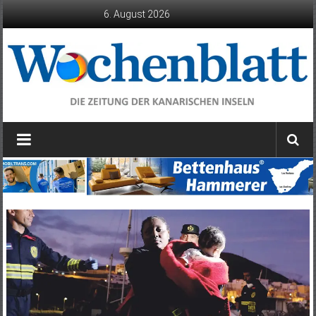
Zum
6. August 2026
Inhalt
springen
Wochenblatt
die
Zeitung
der
Kanarischen
Inseln