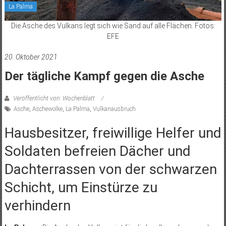
La Palma
Die Asche des Vulkans legt sich wie Sand auf alle Flächen. Fotos:
EFE
20. Oktober 2021
Der tägliche Kampf gegen die Asche
Veröffentlicht von: Wochenblatt
Asche
,
Aschewolke
,
La Palma
,
Vulkanausbruch
Hausbesitzer, freiwillige Helfer und
Soldaten befreien Dächer und
Dachterrassen von der schwarzen
Schicht, um Einstürze zu
verhindern