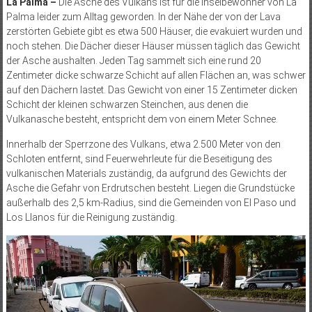
La Palma –
Die Asche des Vulkans ist für die Inselbewohner von La
Palma leider zum Alltag geworden. In der Nähe der von der Lava
zerstörten Gebiete gibt es etwa 500 Häuser, die evakuiert wurden und
noch stehen. Die Dächer dieser Häuser müssen täglich das Gewicht
der Asche aushalten. Jeden Tag sammelt sich eine rund 20
Zentimeter dicke schwarze Schicht auf allen Flächen an, was schwer
auf den Dächern lastet. Das Gewicht von einer 15 Zentimeter dicken
Schicht der kleinen schwarzen Steinchen, aus denen die
Vulkanasche besteht, entspricht dem von einem Meter Schnee.
Innerhalb der Sperrzone des Vulkans, etwa 2.500 Meter von den
Schloten entfernt, sind Feuerwehrleute für die Beseitigung des
vulkanischen Materials zuständig, da aufgrund des Gewichts der
Asche die Gefahr von Erdrutschen besteht. Liegen die Grundstücke
außerhalb des 2,5 km-Radius, sind die Gemeinden von El Paso und
Los Llanos für die Reinigung zuständig.