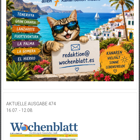
AKTUELLE AUSGABE 474
16.07. - 12.08.