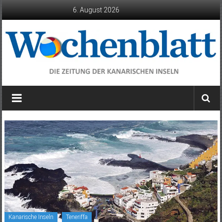
Zum
6. August 2026
Inhalt
springen
Wochenblatt
die
Zeitung
der
Kanarischen
Inseln
Kanarische Inseln
Teneriffa