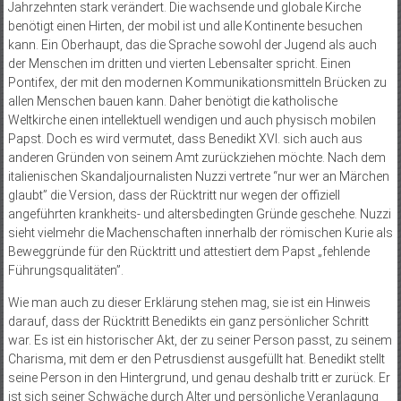
Jahrzehnten stark verändert. Die wachsende und globale Kirche
benötigt einen Hirten, der mobil ist und alle Kontinente besuchen
kann. Ein Oberhaupt, das die Sprache sowohl der Jugend als auch
der Menschen im dritten und vierten Lebensalter spricht. Einen
Pontifex, der mit den modernen Kommunikationsmitteln Brücken zu
allen Menschen bauen kann. Daher benötigt die katholische
Weltkirche einen intellektuell wendigen und auch physisch mobilen
Papst. Doch es wird vermutet, dass Benedikt XVI. sich auch aus
anderen Gründen von seinem Amt zurückziehen möchte. Nach dem
italienischen Skandaljournalisten Nuzzi vertrete “nur wer an Märchen
glaubt” die Version, dass der Rücktritt nur wegen der offiziell
angeführten krankheits- und altersbedingten Gründe geschehe. Nuzzi
sieht vielmehr die Machenschaften innerhalb der römischen Kurie als
Beweggründe für den Rücktritt und attestiert dem Papst „fehlende
Führungsqualitäten”.
Wie man auch zu dieser Erklärung stehen mag, sie ist ein Hinweis
darauf, dass der Rücktritt Benedikts ein ganz persönlicher Schritt
war. Es ist ein historischer Akt, der zu seiner Person passt, zu seinem
Charisma, mit dem er den Petrusdienst ausgefüllt hat. Benedikt stellt
seine Person in den Hintergrund, und genau deshalb tritt er zurück. Er
ist sich seiner Schwäche durch Alter und persönliche Veranlagung