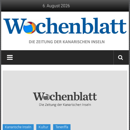
Zum
6. August 2026
Inhalt
springen
Wochenblatt
die
Zeitung
der
Kanarischen
Inseln
Kanarische Inseln
Kultur
Teneriffa