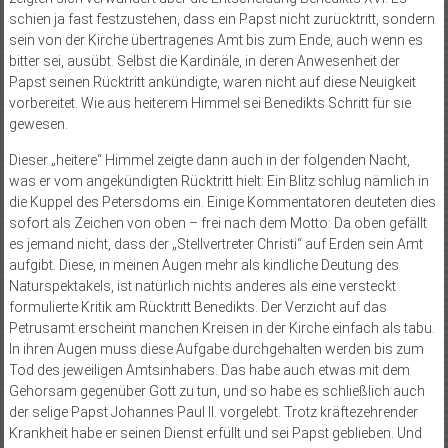
schien ja fast festzustehen, dass ein Papst nicht zurücktritt, sondern
sein von der Kirche übertragenes Amt bis zum Ende, auch wenn es
bitter sei, ausübt. Selbst die Kardinäle, in deren Anwesenheit der
Papst seinen Rücktritt ankündigte, waren nicht auf diese Neuigkeit
vorbereitet. Wie aus heiterem Himmel sei Benedikts Schritt für sie
gewesen.
Dieser „heitere“ Himmel zeigte dann auch in der folgenden Nacht,
was er vom angekündigten Rücktritt hielt: Ein Blitz schlug nämlich in
die Kuppel des Petersdoms ein. Einige Kommentatoren deuteten dies
sofort als Zeichen von oben – frei nach dem Motto: Da oben gefällt
es jemand nicht, dass der „Stellvertreter Christi“ auf Erden sein Amt
aufgibt. Diese, in meinen Augen mehr als kindliche Deutung des
Naturspektakels, ist natürlich nichts anderes als eine versteckt
formulierte Kritik am Rücktritt Benedikts. Der Verzicht auf das
Petrusamt erscheint manchen Kreisen in der Kirche einfach als tabu.
In ihren Augen muss diese Aufgabe durchgehalten werden bis zum
Tod des jeweiligen Amtsinhabers. Das habe auch etwas mit dem
Gehorsam gegenüber Gott zu tun, und so habe es schließlich auch
der selige Papst Johannes Paul II. vorgelebt. Trotz kräftezehrender
Krankheit habe er seinen Dienst erfüllt und sei Papst geblieben. Und