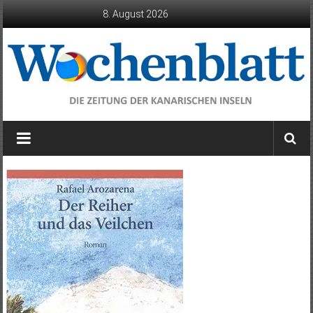
Zum
8. August 2026
Inhalt
springen
Wochenblatt
die
Zeitung
der
Kanarischen
Inseln