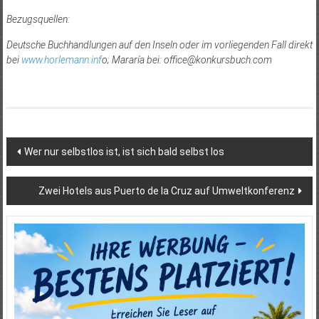
Bezugsquellen:
Deutsche Buchhandlungen auf den Inseln oder im vorliegenden Fall direkt
bei
www.horlemann.inf
o
; Mararía bei:
office@konkursbuch.com
Beitragsnavigation
Wer nur selbstlos ist, ist sich bald selbst los
Zwei Hotels aus Puerto de la Cruz auf Umweltkonferenz