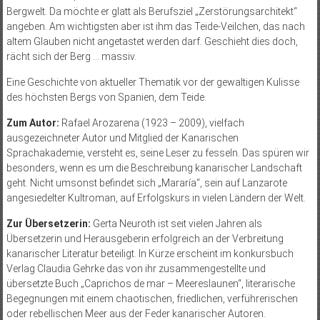
Bergwelt. Da möchte er glatt als Berufsziel „Zerstörungsarchitekt“
angeben. Am wichtigsten aber ist ihm das Teide-Veilchen, das nach
altem Glauben nicht angetastet werden darf. Geschieht dies doch,
rächt sich der Berg … massiv.
Eine Geschichte von aktueller Thematik vor der gewaltigen Kulisse
des höchsten Bergs von Spanien, dem Teide.
Zum Autor:
Rafael Arozarena (1923 – 2009), vielfach
ausgezeichneter Autor und Mitglied der Kanarischen
Sprachakademie, versteht es, seine Leser zu fesseln. Das spüren wir
besonders, wenn es um die Beschreibung kanarischer Landschaft
geht. Nicht umsonst befindet sich „Mararía“, sein auf Lanzarote
angesiedelter Kultroman, auf Erfolgskurs in vielen Ländern der Welt.
Zur Übersetzerin:
Gerta Neuroth ist seit vielen Jahren als
Übersetzerin und Herausgeberin erfolgreich an der Verbreitung
kanarischer Literatur beteiligt. In Kürze erscheint im konkursbuch
Verlag Claudia Gehrke das von ihr zusammengestellte und
übersetzte Buch „Caprichos de mar – Meereslaunen“, literarische
Begegnungen mit einem chaotischen, friedlichen, verführerischen
oder rebellischen Meer aus der Feder kanarischer Autoren.