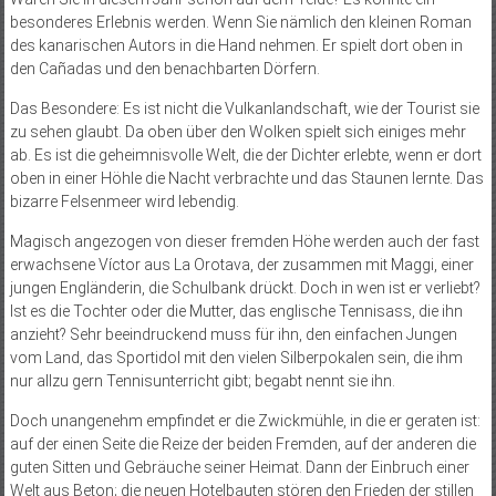
besonderes Erlebnis werden. Wenn Sie nämlich den kleinen Roman
des kanarischen Autors in die Hand nehmen. Er spielt dort oben in
den Cañadas und den benachbarten Dörfern.
Das Besondere: Es ist nicht die Vulkanlandschaft, wie der Tourist sie
zu sehen glaubt. Da oben über den Wolken spielt sich einiges mehr
ab. Es ist die geheimnisvolle Welt, die der Dichter erlebte, wenn er dort
oben in einer Höhle die Nacht verbrachte und das Staunen lernte. Das
bizarre Felsenmeer wird lebendig.
Magisch angezogen von dieser fremden Höhe werden auch der fast
erwachsene Víctor aus La Orotava, der zusammen mit Maggi, einer
jungen Engländerin, die Schulbank drückt. Doch in wen ist er verliebt?
Ist es die Tochter oder die Mutter, das englische Tennisass, die ihn
anzieht? Sehr beeindruckend muss für ihn, den einfachen Jungen
vom Land, das Sportidol mit den vielen Silberpokalen sein, die ihm
nur allzu gern Tennisunterricht gibt; begabt nennt sie ihn.
Doch unangenehm empfindet er die Zwickmühle, in die er geraten ist:
auf der einen Seite die Reize der beiden Fremden, auf der anderen die
guten Sitten und Gebräuche seiner Heimat. Dann der Einbruch einer
Welt aus Beton; die neuen Hotelbauten stören den Frieden der stillen