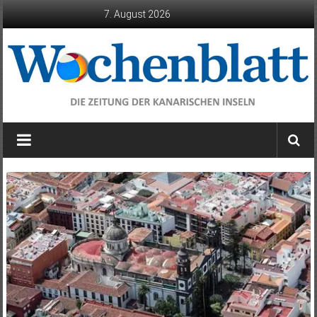
Zum
7. August 2026
Inhalt
springen
Wochenblatt
die
Zeitung
der
Kanarischen
Inseln