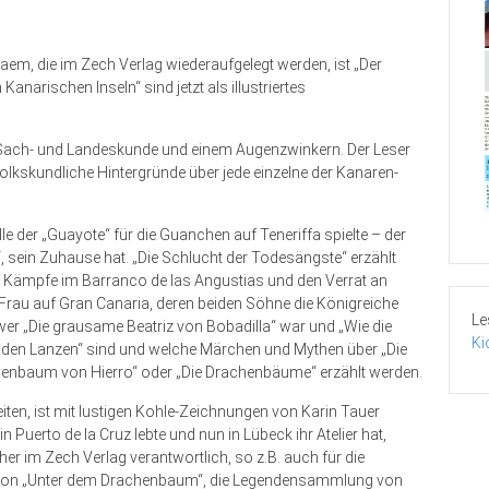
em, die im Zech Verlag wiederaufgelegt werden, ist „Der
narischen Inseln“ sind jetzt als illustriertes
 Sach- und Landeskunde und einem Augenzwinkern. Der Leser
 volkskundliche Hintergründe über jede einzelne der Kanaren-
le der „Guayote“ für die Guanchen auf Teneriffa spielte – der
, sein Zuhause hat. „Die Schlucht der Todesängste“ erzählt
ie Kämpfe im Barranco de las Angustias und den Verrat an
au auf Gran Canaria, deren beiden Söhne die Königreiche
Le
 wer „Die grausame Beatriz von Bobadilla“ war und „Wie die
Ki
nden Lanzen“ sind und welche Märchen und Mythen über „Die
Regenbaum von Hierro“ oder „Die Drachenbäume“ erzählt werden.
en, ist mit lustigen Kohle-Zeichnungen von Karin Tauer
 in Puerto de la Cruz lebte und nun in Lübeck ihr Atelier hat,
er im Zech Verlag verantwortlich, so z.B. auch für die
e von „Unter dem Drachenbaum“, die Legendensammlung von