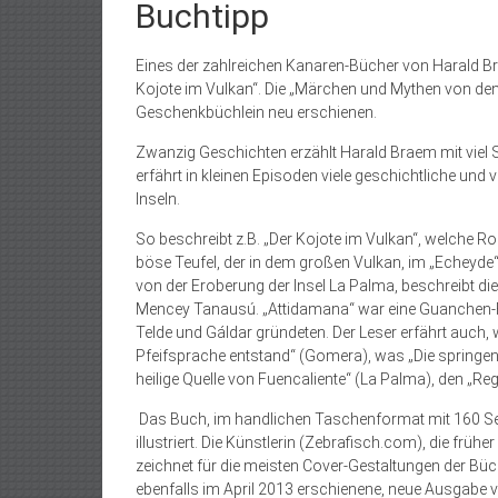
Buchtipp
Eines der zahlreichen Kanaren-Bücher von Harald Bra
Kojote im Vulkan“. Die „Märchen und Mythen von den Ka
Geschenkbüchlein neu erschienen.
Zwanzig Geschichten erzählt Harald Braem mit viel
erfährt in kleinen Episoden viele geschichtliche und
Inseln.
So beschreibt z.B. „Der Kojote im Vulkan“, welche Rol
böse Teufel, der in dem großen Vulkan, im „Echeyde“
von der Eroberung der Insel La Palma, beschreibt d
Mencey Tanausú. „Attidamana“ war eine Guanchen-Fr
Telde und Gáldar gründeten. Der Leser erfährt auch,
Pfeifsprache entstand“ (Gomera), was „Die springe
heilige Quelle von Fuencaliente“ (La Palma), den „
Das Buch, im handlichen Taschenformat mit 160 Seit
illustriert. Die Künstlerin (Zebrafisch.com), die früher
zeichnet für die meisten Cover-Gestaltungen der Büch
ebenfalls im April 2013 erschienene, neue Ausgab