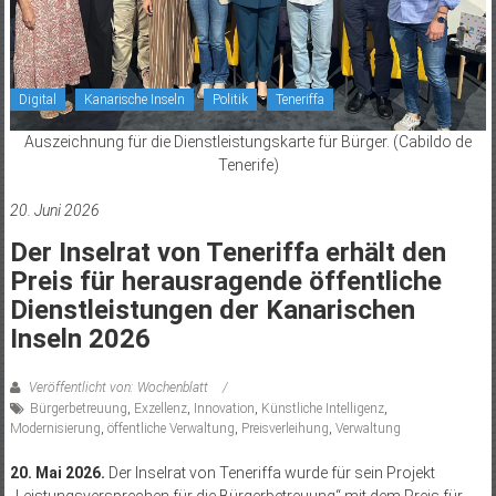
Digital
Kanarische Inseln
Politik
Teneriffa
Auszeichnung für die Dienstleistungskarte für Bürger. (Cabildo de
Tenerife)
20. Juni 2026
Der Inselrat von Teneriffa erhält den
Preis für herausragende öffentliche
Dienstleistungen der Kanarischen
Inseln 2026
Veröffentlicht von: Wochenblatt
Bürgerbetreuung
,
Exzellenz
,
Innovation
,
Künstliche Intelligenz
,
Modernisierung
,
öffentliche Verwaltung
,
Preisverleihung
,
Verwaltung
20. Mai 2026.
Der Inselrat von Teneriffa wurde für sein Projekt
„Leistungsversprechen für die Bürgerbetreuung“ mit dem Preis für