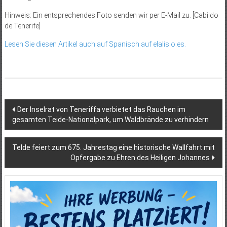
Hinweis: Ein entsprechendes Foto senden wir per E-Mail zu. [Cabildo
de Tenerife]
Lesen Sie diesen Artikel auch auf Spanisch auf elalisio.es.
Beitragsnavigation
Der Inselrat von Teneriffa verbietet das Rauchen im
gesamten Teide-Nationalpark, um Waldbrände zu verhindern
Telde feiert zum 675. Jahrestag eine historische Wallfahrt mit
Opfergabe zu Ehren des Heiligen Johannes