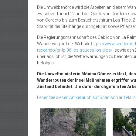
Die Umweltbehörde wird die Arbeiten an diesem Wand
zwischen Tunnel 12 und der Quelle von Cordero sowie
von Cordero bis zum Besucherzentrum Los Tilos. 
Stabilität der Steilhänge durchgeführt sowie Pflanz
Die Regierungsmannschaft des Cabildo von La Palma
Wanderweg auf der Website
https://www.senderosd
recorrido/pr-lp-06-los-sauces-los-tilos/
, sowie den
unerlässlich ist, die Wetterwarnungen zu beachten 
befolgen.
Die Umweltministerin Mónica Gómez erklärt, das
Wanderrouten der Insel Maßnahmen ergriffen wurd
Zustand befindet. Die dafür durchgeführten Arbei
Lesen Sie diesen Artikel auch auf Spanisch auf elalis