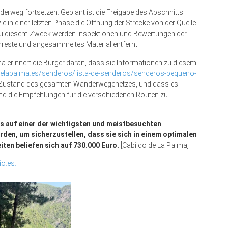
erweg fortsetzen. Geplant ist die Freigabe des Abschnitts
 in einer letzten Phase die Öffnung der Strecke von der Quelle
Zu diesem Zweck werden Inspektionen und Bewertungen der
enreste und angesammeltes Material entfernt.
 erinnert die Bürger daran, dass sie Informationen zu diesem
elapalma.es/senderos/lista-de-senderos/senderos-pequeno-
 Zustand des gesamten Wanderwegenetzes, und dass es
und die Empfehlungen für die verschiedenen Routen zu
s auf einer der wichtigsten und meistbesuchten
en, um sicherzustellen, dass sie sich in einem optimalen
ten beliefen sich auf 730.000 Euro.
[Cabildo de La Palma]
io.es.