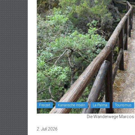
Freizeit
Kanarische Inseln
La Palma
Tourismus
Die Wanderwege Marcos u
2. Juli 2026