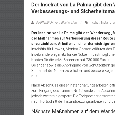
Der Inselrat von La Palma gibt de
Verbesserungs- und Sicherheitsmaß
Veröffentlicht von: Wochenblatt
Inselrat
,
Instandha
Der Inselrat von La Palma gibt den Wanderweg „
der Maßnahmen zur Verbesserung dieser Route und
unverzichtbare Arbeiten an einer der wichtigst
Inselrätin für Umwelt, Mónica Gómez, erläutert das 
Inselwanderwegenetz für die Nutzer in bestmöglichem Z
Kosten für diese Maßnahmen auf 730.000 Euro und u
Geländer sowie die Anbringung von Schutzgittern geg
Sicherheit der Nutzer zu erhöhen und bessere Begehb
aus.
Nach Abschluss dieser Instandhaltungsarbeiten öffn
zum Eingang des Tunnels Nr. 12 wieder; der Abschni
jedoch weiterhin gesperrt. Die Freigabe der gesamte
nach Fortschritt der Instandsetzungsarbeiten und d
Nächste Maßnahmen auf dem Wand