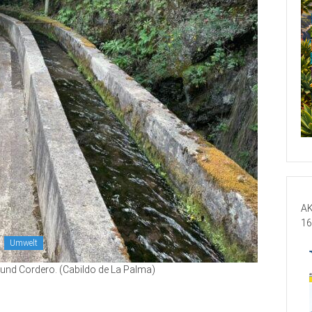
AK
16
Umwelt
nd Cordero. (Cabildo de La Palma)