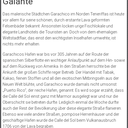
Galante“
Das malerische Städtchen Garachico im Norden Teneriffas ist heute
vor allem für seine schönen, durch erstarrte Lava geformten
Felsenbäder bekannt. Ansonsten locken urige Fischlokale und
elegante Landhotels die Touristen an. Doch von dem ehemaligen
Weltstadtflair, das einst den wichtigsten Inselhafen umwehte, ist
nichts mehr erhalten.
Garachicos Hafen war bis vor 305 Jahren auf der Route der
spanischen Silberflotte ein wichtiger Anlaufpunkt auf dem Hin- sowie
auf dem Rückweg von Amerika. In den Straßen herrschte bei der
Ankunft der großen Schiffe reger Betrieb. Der Handel mit Tabak,
Kakao, feinen Stoffen und all den exotischen Mitbringseln aus der
Neuen Welt blühte, und Garachico wurde damals nicht umsonst
„Puerto Rico“, der reiche Hafen, genannt. Es wird sogar erzählt, dass
die Calle del Sol einst ganz mit Marmor ausgelegt war und nur die
Oberschicht sie betreten durfte. Lediglich einmal die Woche durfte
auch der Rest der Bevölkerung über diese elegante Straße flanieren.
Ebenso wie viele andere Straßen, pompöse Herrenhäuser und der
geschäftige Hafen wurde die Calle del Sol beim Vulkanausbruch
1706 von der Lava begraben.