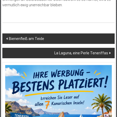
vermutlich ewig unerreichbar bleiben.
Beitragsnavigation
Bienenfleiß am Teide
La Laguna, eine Perle Teneriffas