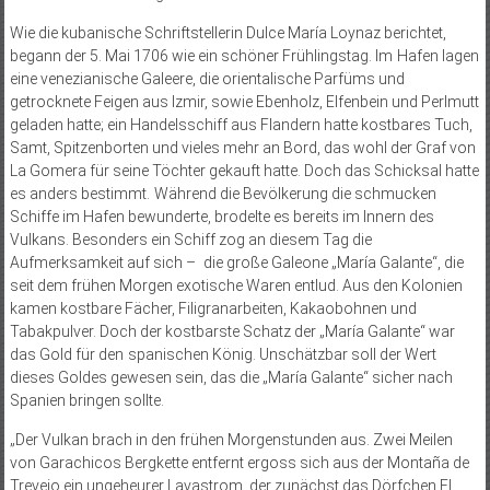
Wie die kubanische Schriftstellerin Dulce María Loynaz berichtet,
begann der 5. Mai 1706 wie ein schöner Frühlingstag. Im Hafen lagen
eine venezianische Galeere, die orientalische Parfüms und
getrocknete Feigen aus Izmir, sowie Ebenholz, Elfenbein und Perlmutt
geladen hatte; ein Handelsschiff aus Flandern hatte kostbares Tuch,
Samt, Spitzenborten und vieles mehr an Bord, das wohl der Graf von
La Gomera für seine Töchter gekauft hatte. Doch das Schicksal hatte
es anders bestimmt. Während die Bevölkerung die schmu­cken
Schiffe im Hafen bewunderte, brodelte es bereits im Innern des
Vulkans. Besonders ein Schiff zog an diesem Tag die
Aufmerksamkeit auf sich – die große Galeone „María Galante“, die
seit dem frühen Morgen exotische Waren entlud. Aus den Kolonien
kamen kostbare Fächer, Filigranarbeiten, Kakaobohnen und
Tabakpulver. Doch der kostbarste Schatz der „María Galante“ war
das Gold für den spanischen König. Unschätzbar soll der Wert
dieses Goldes gewesen sein, das die „María Galante“ sicher nach
Spanien bringen sollte.
„Der Vulkan brach in den frühen Morgenstunden aus. Zwei Meilen
von Garachicos Bergkette entfernt ergoss sich aus der Montaña de
Trevejo ein ungeheurer Lavastrom, der zu­nächst das Dörf­­chen El