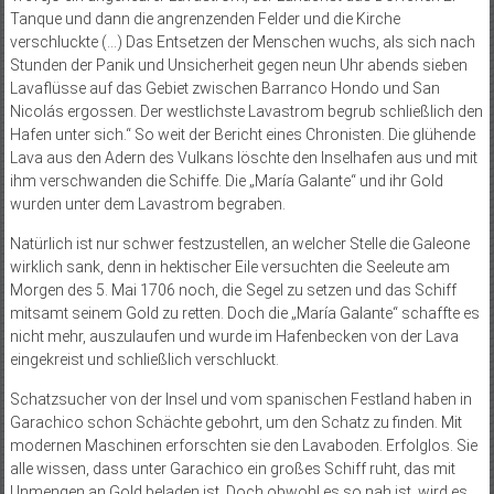
Tan­que und dann die angrenzenden Felder und die Kirche
verschluckte (…) Das Entsetzen der Menschen wuchs, als sich nach
Stunden der Panik und Unsicherheit gegen neun Uhr abends sieben
Lavaflüsse auf das Gebiet zwischen Barranco Hondo und San
Nicolás ergossen. Der westlichste Lavastrom begrub schließlich den
Hafen unter sich.“ So weit der Bericht eines Chronisten. Die glühende
Lava aus den Adern des Vulkans löschte den Inselhafen aus und mit
ihm verschwanden die Schiffe. Die „María Galante“ und ihr Gold
wurden unter dem Lavastrom begraben.
Natürlich ist nur schwer festzustellen, an welcher Stelle die Galeone
wirklich sank, denn in hektischer Eile versuchten die Seeleute am
Morgen des 5. Mai 1706 noch, die Segel zu setzen und das Schiff
mitsamt seinem Gold zu retten. Doch die „María Galante“ schaffte es
nicht mehr, auszulaufen und wurde im Hafenbecken von der Lava
eingekreist und schließlich verschluckt.
Schatzsucher von der Insel und vom spanischen Festland haben in
Garachico schon Schächte gebohrt, um den Schatz zu finden. Mit
modernen Maschinen erforschten sie den Lavaboden. Erfolglos. Sie
alle wissen, dass unter Garachico ein großes Schiff ruht, das mit
Unmengen an Gold beladen ist. Doch obwohl es so nah ist, wird es