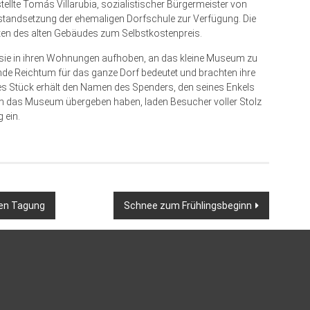
ellte Tomás Villarubia, sozialistischer Bürgermeister von
standsetzung der ehemaligen Dorfschule zur Verfügung. Die
n des alten Gebäudes zum Selbstkostenpreis.
e sie in ihren Wohnungen aufhoben, an das kleine Museum zu
nde Reichtum für das ganze Dorf bedeutet und brachten ihre
des Stück erhält den Namen des Spenders, den seines Enkels
t an das Museum übergeben haben, laden Besucher voller Stolz
 ein.
alen Tagung
Schnee zum Frühlingsbeginn