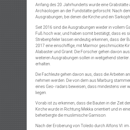
Anfang des 20. Jahrhunderts wurde eine Grabstätte a
Archäologen an der Fundstätte geforscht. Nach dem
Ausgrabungen, bei denen die Kirche und ein Sarkoph
Seit 2016 sind die Ausgrabungen wieder in vollem 
Fuß hoch war, und haben somit bestätigt, dass es s
Strebenpfeiler lassen eindeutig erkennen, dass der
2017 eine einschiffige, mit Marmor geschmückte Ki
Alabaster und Granit. Die Forscher gehen davon aus,
weiteren Ausgrabungen sollen in weitgehend sterile
erhalten.
Die Fachleute gehen davon aus, dass die Arbeiten an
nehmen werden. Die von dem aus Marburg stammenden
eines Geo- radars beweisen, dass mindestens vier we
liegen.
Vorab ist zu erkennen, dass die Bauten in der Zeit d
Kirche wurde in Richtung Mekka orientiert und in ein
beherbergte die muslimische Garnison.
Nach der Eroberung von Toledo durch Alfons VI. im 