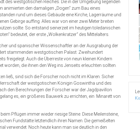
adt des westgotischen Reiches. Die in der Umgebung liegenden
en animierten den damaligen „Dogen“ zum Bau eines
ntstanden rund um dieses Gebäude eine Kirche, Lagerräume und
n Gebirge auffing. Alles war von einer zwei Meter breiten
tzen sollte. So entstand seinerzeit im heutigen toledanischen
ten“ bedeutet, der erste „Wolkenkratzer“ des Mittelalters.
itischer und spanischer Wissenschaftler an der Ausgrabung der
ndert stammenden westgotischen Palast. Zweihundert
its freigelegt. Auch die Überreste von neun kleinen Kindern
t worden, die ihnen den Weg ins Jenseits erleuchten sollten.
n ließ, sind sich die Forscher noch nicht im Klaren. Sicher
 Herrschaft der westgotischen Königin Goswin­tha und des
Nach den Berechnungen der Forscher war der Jagdpavillon
Le
gelang es, ein größeres Bauwerk zu errichten, ein Minarett von
Ki
beim Pflügen immer wieder riesige Steine. Diese Meilensteine,
schen Fundstätte letztendlich ihren Namen. Die gemeißelten
al verwendet. Noch heute kann man sie deutlich in den