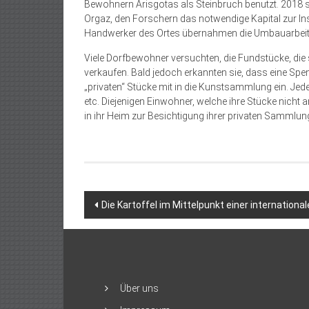
Bewohnern Arisgotas als Steinbruch benutzt. 2018 st
Orgaz, den Forschern das notwendige Kapital zur In
Handwerker des Ortes übernahmen die Umbauarbeite
Viele Dorfbewohner versuchten, die Fundstücke, di
verkaufen. Bald jedoch erkannten sie, dass eine Spe
„privaten“ Stücke mit in die Kunstsammlung ein. Je
etc. Diejenigen Einwohner, welche ihre Stücke nich
in ihr Heim zur Besichtigung ihrer privaten Sammlung
Beitragsnavigation
Die Kartoffel im Mittelpunkt einer internation
Über uns