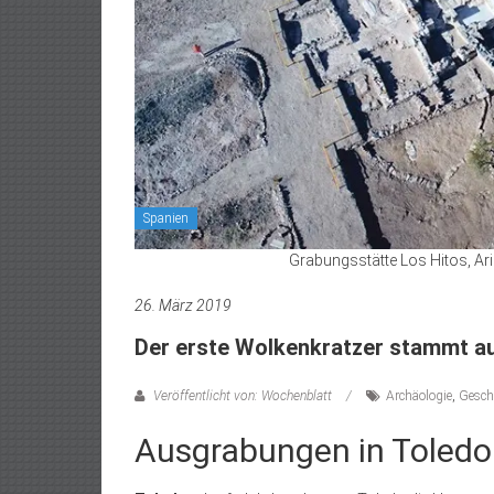
Spanien
Grabungsstätte Los Hitos, A
26. März 2019
Der erste Wolkenkratzer stammt au
Veröffentlicht von: Wochenblatt
Archäologie
,
Gesch
Ausgrabungen in Toledo 