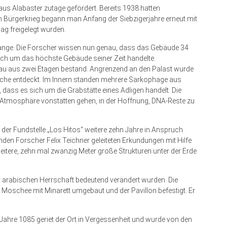
us Alabaster zutage gefördert. Bereits 1938 hatten
 Bürgerkrieg begann man Anfang der Siebzigerjahre erneut mit
ag freigelegt wurden.
Gange. Die Forscher wissen nun genau, dass das Gebäude 34
ich um das höchste Gebäude seiner Zeit handelte.
 Bau aus zwei Etagen bestand. Angrenzend an den Palast wurde
rche entdeckt. Im Innern standen mehrere Sarkophage aus
 dass es sich um die Grabstätte eines Adligen handelt. Die
r Atmosphäre vonstatten gehen, in der Hoffnung, DNA-Reste zu
 der Fundstelle „Los Hitos“ weitere zehn Jahre in Anspruch
 Forscher Felix Teichner geleiteten Erkundungen mit Hilfe
itere, zehn mal zwanzig Meter große Strukturen unter der Erde
er arabischen Herrschaft bedeutend verändert wurden. Die
e Moschee mit Minarett umgebaut und der Pavillon befestigt. Er
Jahre 1085 geriet der Ort in Vergessenheit und wurde von den