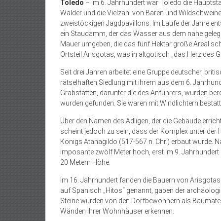
Toledo
– Im 6. Jahrhundert war Toledo die Hauptst
Wälder und die Vielzahl von Bären und Wildschwein
zweistöckigen Jagdpavillons. Im Laufe der Jahre e
ein Staudamm, der das Wasser aus dem nahe gelegene
Mauer umgeben, die das fünf Hektar große Areal schü
Ortsteil Arisgotas, was in altgotisch „das Herz des Go
Seit drei Jahren arbeitet eine Gruppe deutscher, br
rätselhaften Siedlung mit ihrem aus dem 6. Jahrhu
Grabstätten, darunter die des Anführers, wurden bere
wurden gefunden. Sie waren mit Windlichtern bestatte
Über den Namen des Adligen, der die Gebäude errichte
scheint jedoch zu sein, dass der Komplex unter der
Königs Atanagildo (517-567 n. Chr.) erbaut wurde. 
imposante zwölf Meter hoch, erst im 9. Jahrhundert 
20 Metern Höhe.
Im 16. Jahrhundert fanden die Bauern von Arisgotas 
auf Spanisch „Hitos“ genannt, gaben der archäologi
Steine wurden von den Dorfbewohnern als Baumateri
Wänden ihrer Wohnhäuser erkennen.