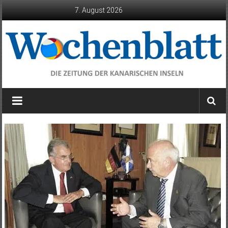
Zum
7. August 2026
Inhalt
springen
Wochenblatt
die
Zeitung
der
Kanarischen
Inseln