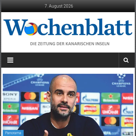
Zum
7. August 2026
Inhalt
springen
Wochenblatt
die
Zeitung
der
Kanarischen
Inseln
Panorama