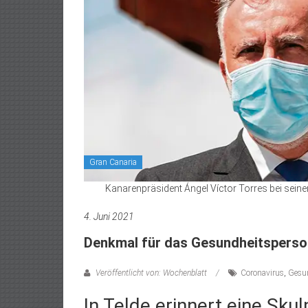
Gran Canaria
Kanarenpräsident Ángel Víctor Torres bei sein
4. Juni 2021
Denkmal für das Gesundheitsperso
Veröffentlicht von: Wochenblatt
Coronavirus
,
Gesu
In Telde erinnert eine Skul