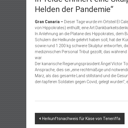
Helden der Pandemie“
Gran Canaria –
Dieser Tage wurde im Ortsteil El Cal
von Hippokrates) enthüllt, eine Art Dankbarkeitsde
In Anlehnung an die Platane des Hippokrates, dem Ba
Schülern die Heilkunde gelehrt haben soll, hat der Kü
sowie rund 1.200 kg schwere Skulptur entworfen, die 
medizinischen Personal Tribut gezollt, das während
war.
Der kanarische Regierungspräsident Ángel Víctor Tor
Ansprache, dies sei „eine rechtmäßige und notwendi
März, als das gesamte Land stillstand und die Gesu
den tapferen Soldaten gegen Covid, gelegt wurden“, er
Beitragsnavigation
Herkunftsnachweis für Käse von Teneriffa