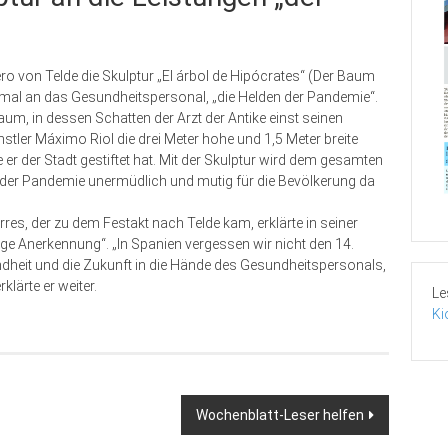
ero von Telde die Skulptur „El árbol de Hipócrates“ (Der Baum
nkmal an das Gesundheitspersonal, „die Helden der Pandemie“.
um, in dessen Schatten der Arzt der Antike einst seinen
nstler Máximo Riol die drei Meter hohe und 1,5 Meter breite
er der Stadt gestiftet hat. Mit der Skulptur wird dem gesamten
 der Pandemie unermüdlich und mutig für die Bevölkerung da
res, der zu dem Festakt nach Telde kam, erklärte in seiner
ge Anerkennung“. „In Spanien vergessen wir nicht den 14.
ndheit und die Zukunft in die Hände des Gesundheitspersonals,
klärte er weiter.
Le
Ki
Wochenblatt-Leser helfen