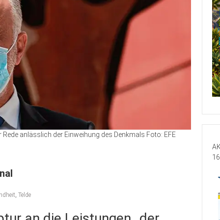
er Rede anlässlich der Einweihung des Denkmals Foto: EFE
AK
16
nal
ndheit
,
Telde
ptur an die Leistungen „der