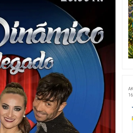
AK
16