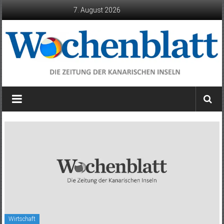
Zum
7. August 2026
Inhalt
springen
Wochenblatt
die
Zeitung
der
Kanarischen
Inseln
Wirtschaft