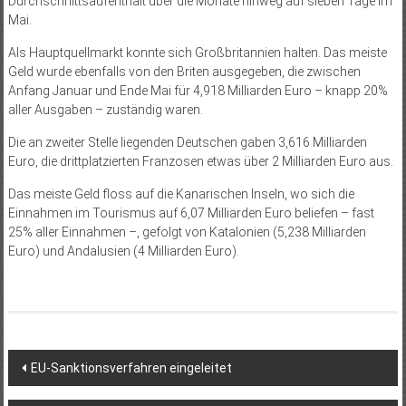
Durchschnittsaufenthalt über die Monate hinweg auf sieben Tage im
Mai.
Als Hauptquellmarkt konnte sich Großbritannien halten. Das meiste
Geld wurde ebenfalls von den Briten ausgegeben, die zwischen
Anfang Januar und Ende Mai für 4,918 Milliarden Euro – knapp 20%
aller Ausgaben – zuständig waren.
Die an zweiter Stelle liegenden Deutschen gaben 3,616 Milliarden
Euro, die drittplatzierten Franzosen etwas über 2 Milliarden Euro aus.
Das meiste Geld floss auf die Kanarischen Inseln, wo sich die
Einnahmen im Tourismus auf 6,07 Milliarden Euro beliefen – fast
25% aller Einnahmen –, gefolgt von Katalonien (5,238 Milliarden
Euro) und Andalusien (4 Milliarden Euro).
Beitragsnavigation
EU-Sanktionsverfahren eingeleitet