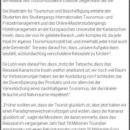
die Realität des Tourismussektors besser zeigen kann als sie“.
Die Stadträtin für Tourismus und Beschäftigung erklärte den
Studenten des Studiengangs Internationales Tourismus- und
Freizeitmanagement und des Online-Masterstudiengangs
Hotelmanagement an der Europäischen Universität der Kanarischen
Inseln, dass der von ihr geleitete Bereich „sehr komplex ist, da jede
Insel ihr eigenes Tourismusmodell hat, und innerhalb jeder Insel auch
jede Gemeinde“. Sie wies darauf hin, dass „unsere Aufgabe darin
besteht, achtundachtzig verschiedene Reiseziele zu fördern“.
De León wies darauf hin, dass „trotz der Tatsache, dass das
Reiseziel Kanarische Inseln weithin anerkannt ist, wir noch viel Raum
für Verbesserungen haben, bei der Ausbildung von Fachleuten, bei
der Diversifizierung des Produkts und vor allem bei der
Verwirklichung eines nachhaltigeren Tourismus, der die lokalen
Bräuche und Naturräume respektiert“.
„Früher wollten wir, dass der Tourist glücklich ist, aber jetzt haben wir
einen Paradigmenwechsel vollzogen und wollen, dass der Kanarier
glücklich ist“, sagte die Ministerin, die daran erinnerte, dass das
Reiseziel im vergangenen Jahr fast 18 Millionen Touristen
empfangen und einen Rekordumsatz von fast 25 Milliarden Euro